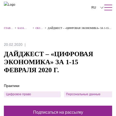
ПОИСК ПО САЙТУ
Закрыть
RU
English
ГЛАВН
•
БАЗА
•
ОБЗОР
•
ДАЙДЖЕСТ – «ЦИФРОВАЯ ЭКОНОМИКА» ЗА 1-15
中文
АЯ
ЗНАНИЙ
Ы
ФЕВРАЛЯ 2020 Г.
한국어
20.02.2020
Deutsch
ДАЙДЖЕСТ – «ЦИФРОВАЯ
Italiano
ЭКОНОМИКА» ЗА 1-15
ФЕВРАЛЯ 2020 Г.
Español
Français
Практики
日本語
Цифровое право
Персональные данные
Português
Türkçe
Подписаться на рассылку