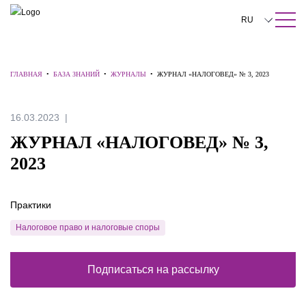
ПОИСК ПО САЙТУ
Закрыть
RU
English
ГЛАВНАЯ
•
БАЗА ЗНАНИЙ
•
ЖУРНАЛЫ
•
ЖУРНАЛ «НАЛОГОВЕД» № 3, 2023
中文
한국어
16.03.2023
Deutsch
ЖУРНАЛ «НАЛОГОВЕД» № 3,
Italiano
2023
Español
Практики
Français
Налоговое право и налоговые споры
日本語
Português
Подписаться на рассылку
Türkçe