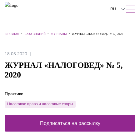
ПОИСК ПО САЙТУ
Закрыть
RU
English
ГЛАВНАЯ
•
БАЗА ЗНАНИЙ
•
ЖУРНАЛЫ
•
ЖУРНАЛ «НАЛОГОВЕД» № 5, 2020
中文
한국어
18.05.2020
Deutsch
ЖУРНАЛ «НАЛОГОВЕД» № 5,
Italiano
2020
Español
Практики
Français
Налоговое право и налоговые споры
日本語
Português
Подписаться на рассылку
Türkçe