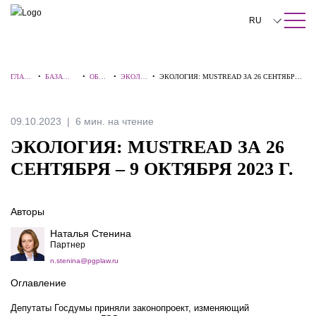
ПОИСК ПО САЙТУ
Закрыть
RU
English
ГЛАВ
•
БАЗА
•
ОБЗО
•
ЭКОЛО
•
ЭКОЛОГИЯ: MUSTREAD ЗА 26 СЕНТЯБРЯ –
中文
НАЯ
ЗНАНИЙ
РЫ
ГИЯ
9 ОКТЯБРЯ 2023 Г.
한국어
09.10.2023
6 мин. на чтение
Deutsch
ЭКОЛОГИЯ: MUSTREAD ЗА 26
Italiano
СЕНТЯБРЯ – 9 ОКТЯБРЯ 2023 Г.
Español
Авторы
Français
Наталья Стенина
日本語
Партнер
n.stenina@pgplaw.ru
Português
Оглавление
Türkçe
Депутаты Госдумы приняли законопроект, изменяющий