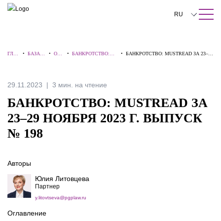
ПОИСК ПО САЙТУ
Закрыть
RU
English
ГЛА
•
БАЗА
•
ОБЗ
•
БАНКРОТСТВО:
•
БАНКРОТСТВО: MUSTREAD ЗА 23–29
中文
ВНА
ЗНАНИ
ОР
ВЗГЛЯД
НОЯБРЯ 2023 Г. ВЫПУСК № 198
Я
Й
Ы
ЭКСПЕРТА
한국어
29.11.2023
3 мин. на чтение
Deutsch
БАНКРОТСТВО: MUSTREAD ЗА
Italiano
23–29 НОЯБРЯ 2023 Г. ВЫПУСК
№ 198
Español
Français
Авторы
日本語
Юлия Литовцева
Партнер
Português
y.litovtseva@pgplaw.ru
Türkçe
Оглавление