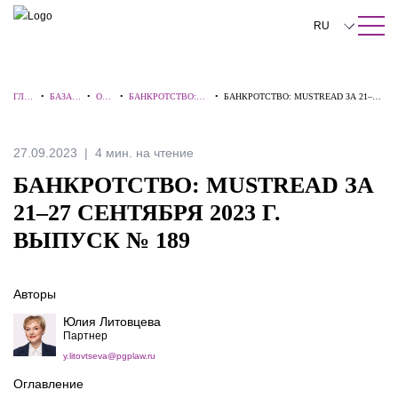
ПОИСК ПО САЙТУ
Закрыть
RU
English
ГЛА
•
БАЗА
•
ОБЗ
•
БАНКРОТСТВО:
•
БАНКРОТСТВО: MUSTREAD ЗА 21–27
中文
ВНА
ЗНАНИ
ОР
ВЗГЛЯД
СЕНТЯБРЯ 2023 Г. ВЫПУСК № 189
Я
Й
Ы
ЭКСПЕРТА
한국어
27.09.2023
4 мин. на чтение
Deutsch
БАНКРОТСТВО: MUSTREAD ЗА
Italiano
21–27 СЕНТЯБРЯ 2023 Г.
ВЫПУСК № 189
Español
Français
Авторы
日本語
Юлия Литовцева
Партнер
Português
y.litovtseva@pgplaw.ru
Türkçe
Оглавление