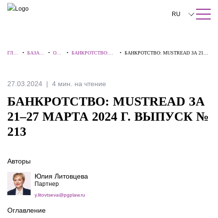
ПОИСК ПО САЙТУ
Закрыть
RU
English
ГЛА
•
БАЗА
•
ОБЗ
•
БАНКРОТСТВО:
•
БАНКРОТСТВО: MUSTREAD ЗА 21–
中文
ВНА
ЗНАНИ
ОР
ВЗГЛЯД
27 МАРТА 2024 Г. ВЫПУСК № 213
Я
Й
Ы
ЭКСПЕРТА
한국어
27.03.2024
4 мин. на чтение
Deutsch
БАНКРОТСТВО: MUSTREAD ЗА
Italiano
21–27 МАРТА 2024 Г. ВЫПУСК №
213
Español
Français
Авторы
日本語
Юлия Литовцева
Партнер
Português
y.litovtseva@pgplaw.ru
Türkçe
Оглавление