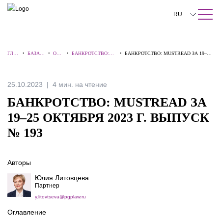
ПОИСК ПО САЙТУ
Закрыть
RU
English
ГЛА
•
БАЗА
•
ОБЗ
•
БАНКРОТСТВО:
•
БАНКРОТСТВО: MUSTREAD ЗА 19–25
中文
ВНА
ЗНАНИ
ОР
ВЗГЛЯД
ОКТЯБРЯ 2023 Г. ВЫПУСК № 193
Я
Й
Ы
ЭКСПЕРТА
한국어
25.10.2023
4 мин. на чтение
Deutsch
БАНКРОТСТВО: MUSTREAD ЗА
Italiano
19–25 ОКТЯБРЯ 2023 Г. ВЫПУСК
№ 193
Español
Français
Авторы
日本語
Юлия Литовцева
Партнер
Português
y.litovtseva@pgplaw.ru
Türkçe
Оглавление