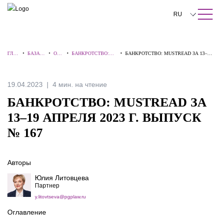
ПОИСК ПО САЙТУ
Закрыть
RU
English
ГЛА
•
БАЗА
•
ОБЗ
•
БАНКРОТСТВО:
•
БАНКРОТСТВО: MUSTREAD ЗА 13–19
中文
ВНА
ЗНАНИ
ОР
ВЗГЛЯД
АПРЕЛЯ 2023 Г. ВЫПУСК № 167
Я
Й
Ы
ЭКСПЕРТА
한국어
19.04.2023
4 мин. на чтение
Deutsch
БАНКРОТСТВО: MUSTREAD ЗА
Italiano
13–19 АПРЕЛЯ 2023 Г. ВЫПУСК
№ 167
Español
Français
Авторы
日本語
Юлия Литовцева
Партнер
Português
y.litovtseva@pgplaw.ru
Türkçe
Оглавление