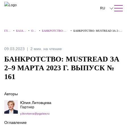
ПОИСК ПО САЙТУ
Закрыть
RU
English
ГЛА
•
БАЗА
•
ОБЗ
•
БАНКРОТСТВО:
•
БАНКРОТСТВО: MUSTREAD ЗА 2–9
中文
ВНА
ЗНАНИ
ОР
ВЗГЛЯД ЭКСПЕРТА
МАРТА 2023 Г. ВЫПУСК № 161
Я
Й
Ы
한국어
09.03.2023
2 мин. на чтение
Deutsch
БАНКРОТСТВО: MUSTREAD ЗА
Italiano
2–9 МАРТА 2023 Г. ВЫПУСК №
161
Español
Français
Авторы
日本語
Юлия Литовцева
Партнер
Português
y.litovtseva@pgplaw.ru
Türkçe
Оглавление