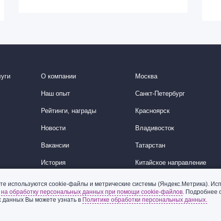
уги
О компании
Москва
Наш опыт
Санкт-Петербург
Рейтинги, награды
Красноярск
Новости
Владивосток
Вакансии
Татарстан
История
Китайское направление
Корейское направление
те используются cookie-файлы и метрические системы (Яндекс.Метрика). Исп
ь
на обработку персональных данных при помощи cookie-файлов
. Подробнее 
Ближний Восток
 данных Вы можете узнать в
Политике обработки персональных данных.