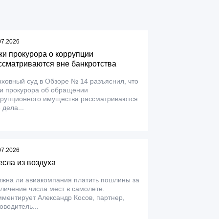
07.2026
ки прокурора о коррупции
ссматриваются вне банкротства
ховный суд в Обзоре № 14 разъяснил, что
ки прокурора об обращении
ррупционного имущества рассматриваются
 дела...
07.2026
есла из воздуха
лжна ли авиакомпания платить пошлины за
личение числа мест в самолете.
ментирует Александр Косов, партнер,
оводитель...