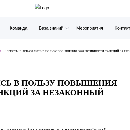
Команда
База знаний
Мероприятия
Контак
Обзоры
Москв
Ю
•
ЮРИСТЫ ВЫСКАЗАЛИСЬ В ПОЛЬЗУ ПОВЫШЕНИЯ ЭФФЕКТИВНОСТИ САНКЦИЙ ЗА НЕЗ
Алерты
Санкт-
Статьи и комментарии
Красно
СЬ В ПОЛЬЗУ ПОВЫШЕНИЯ
Видео
Влади
НКЦИЙ ЗА НЕЗАКОННЫЙ
Книги
Татарс
Журналы
ОАЭ
Антикризисный инфопортал
Корея