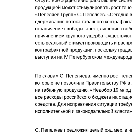
Отсутствие эффективно работающей систем
Почему «Пепеляев Групп»?
продукцией может стимулировать рост тене
«Пепеляев Групп» С. Пепеляев. «Сегодня в
Обращение Управляющего
сдерживания потока табачного контрафакта
Партнера
ограничение свободы, арест, лишение своб
причинением крупного ущерба, существуют,
Социальная
есть реальный стимул производить и распр
ответственность
контрафактной продукции, поскольку градац
выступая на IV Петербургском междунаро
По словам С. Пепеляева, именно рост тенев
которые не позволили Правительству РФ в 
на табачную продукцию. «Недобор 19 млрд
все расходы российского бюджета на стац
средства. Для исправления ситуации треб
исполнительной и законодательной власти»,
С. Пепеляев предложил целый ряд мер, в ч