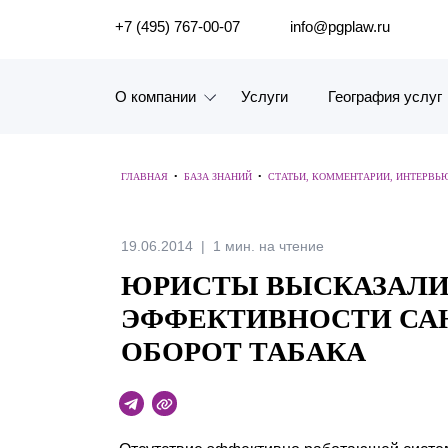
ПОИСК ПО САЙТУ
+7 (495) 767-00-07
info@pgplaw.ru
О компании
Услуги
География услуг
Знакомство с компанией
ГЛАВНАЯ
•
БАЗА ЗНАНИЙ
•
СТАТЬИ, КОММЕНТАРИИ, ИНТЕРВЬ
География услуг
Наш опыт
19.06.2014
1 мин. на чтение
ЮРИСТЫ ВЫСКАЗАЛИ
Рейтинги, Награды, Цифры
ЭФФЕКТИВНОСТИ СА
Новости
ОБОРОТ ТАБАКА
Карьера
История компании