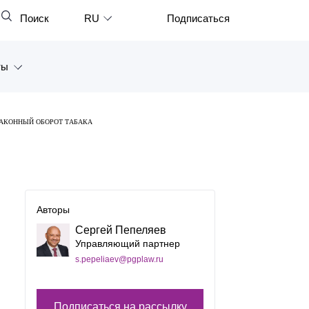
Поиск
RU
Подписаться
Закрыть
English
ты
中文
한국어
а
АКОННЫЙ ОБОРОТ ТАБАКА
Deutsch
Петербург
Italiano
ярск
Español
восток
Авторы
Français
Сергей Пепеляев
тан
日本語
Управляющий партнер
s.pepeliaev@pgplaw.ru
Português
Türkçe
Подписаться на рассылку