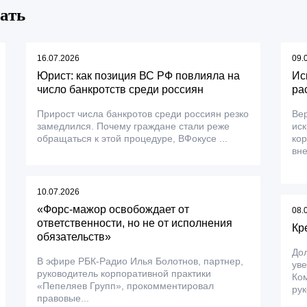
ать
16.07.2026
09.
Юрист: как позиция ВС РФ повлияла на
Ис
число банкротств среди россиян
ра
Прирост числа банкротов среди россиян резко
Вер
замедлился. Почему граждане стали реже
ис
обращаться к этой процедуре, ВФокусе ...
ко
вне
10.07.2026
«Форс-мажор освобождает от
08.
ответственности, но не от исполнения
Кр
обязательств»
До
В эфире РБК-Радио Илья Болотнов, партнер,
уве
руководитель корпоративной практики
Ком
«Пепеляев Групп», прокомментировал
рук
правовые...