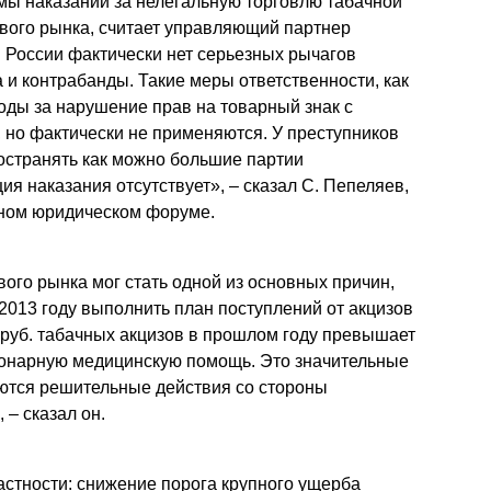
ы наказаний за нелегальную торговлю табачной
Презентации экспертов
Китай
вого рынка, считает управляющий партнер
 России фактически нет серьезных рычагов
Брошюры
 и контрабанды. Такие меры ответственности, как
оды за нарушение прав на товарный знак с
 но фактически не применяются. У преступников
остранять как можно большие партии
ия наказания отсутствует», – сказал С. Пепеляев,
дном юридическом форуме.
ого рынка мог стать одной из основных причин,
2013 году выполнить план поступлений от акцизов
 руб. табачных акцизов в прошлом году превышает
ионарную медицинскую помощь. Это значительные
уются решительные действия со стороны
 – сказал он.
астности: снижение порога крупного ущерба