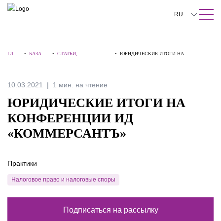
ПОИСК ПО САЙТУ
Закрыть
RU
English
ГЛАВ
•
БАЗА
•
СТАТЬИ,
•
ЮРИДИЧЕСКИЕ ИТОГИ НА
中文
НАЯ
ЗНАНИЙ
КОММЕНТАРИИ,
КОНФЕРЕНЦИИ ИД «КОММЕРСАНТЪ»
ИНТЕРВЬЮ
한국어
10.03.2021
1 мин. на чтение
Deutsch
ЮРИДИЧЕСКИЕ ИТОГИ НА
Italiano
КОНФЕРЕНЦИИ ИД
«КОММЕРСАНТЪ»
Español
Français
Практики
日本語
Налоговое право и налоговые споры
Português
Подписаться на рассылку
Türkçe