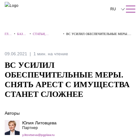
ПОИСК ПО САЙТУ
Закрыть
RU
English
ГЛА
•
БАЗА
•
СТАТЬИ,
•
ВС УСИЛИЛ ОБЕСПЕЧИТЕЛЬНЫЕ МЕРЫ.
中文
ВНА
ЗНАНИ
КОММЕНТАРИИ,
СНЯТЬ АРЕСТ С ИМУЩЕСТВА СТАНЕТ
Я
Й
ИНТЕРВЬЮ
СЛОЖНЕЕ
한국어
09.06.2021
1 мин. на чтение
Deutsch
ВС УСИЛИЛ
Italiano
ОБЕСПЕЧИТЕЛЬНЫЕ МЕРЫ.
СНЯТЬ АРЕСТ С ИМУЩЕСТВА
Español
СТАНЕТ СЛОЖНЕЕ
Français
日本語
Авторы
Português
Юлия Литовцева
Партнер
Türkçe
y.litovtseva@pgplaw.ru