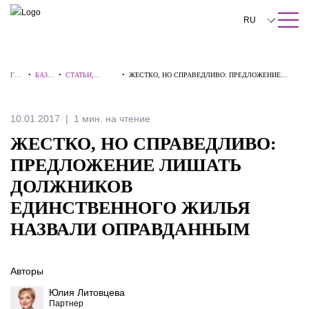
ПОИСК ПО САЙТУ
Закрыть
RU
English
ГЛА
•
БАЗА
•
СТАТЬИ,
•
ЖЕСТКО, НО СПРАВЕДЛИВО: ПРЕДЛОЖЕНИЕ
中文
ВН
ЗНАН
КОММЕНТАРИ
ЛИШАТЬ ДОЛЖНИКОВ ЕДИНСТВЕННОГО ЖИЛЬЯ
АЯ
ИЙ
И, ИНТЕРВЬЮ
НАЗВАЛИ ОПРАВДАННЫМ
한국어
10.01.2017
1 мин. на чтение
Deutsch
ЖЕСТКО, НО СПРАВЕДЛИВО:
Italiano
ПРЕДЛОЖЕНИЕ ЛИШАТЬ
ДОЛЖНИКОВ
Español
ЕДИНСТВЕННОГО ЖИЛЬЯ
Français
НАЗВАЛИ ОПРАВДАННЫМ
日本語
Português
Авторы
Юлия Литовцева
Türkçe
Партнер