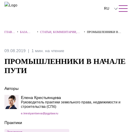
ПОИСК ПО САЙТУ
Закрыть
RU
English
ГЛАВН
•
БАЗА
•
СТАТЬИ, КОММЕНТАРИИ,
•
ПРОМЫШЛЕННИКИ В
中文
АЯ
ЗНАНИЙ
ИНТЕРВЬЮ
НАЧАЛЕ ПУТИ
한국어
09.08.2019
1 мин. на чтение
Deutsch
ПРОМЫШЛЕННИКИ В НАЧАЛЕ
Italiano
ПУТИ
Español
Авторы
Français
Елена Крестьянцева
日本語
Руководитель практики земельного права, недвижимости и
строительства (СПб)
Português
e.krestyantseva@pgplaw.ru
Практики
Türkçe