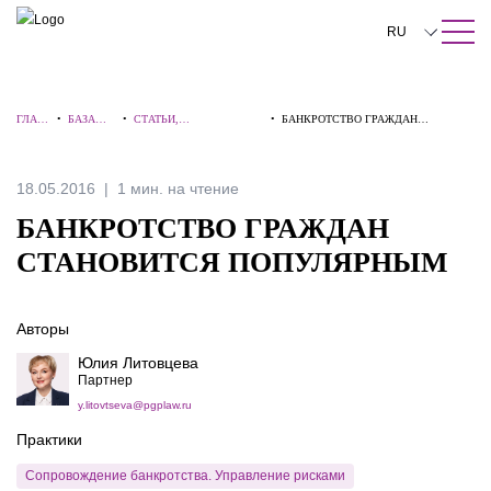
ПОИСК ПО САЙТУ
Закрыть
RU
English
ГЛАВ
•
БАЗА
•
СТАТЬИ,
•
БАНКРОТСТВО ГРАЖДАН
中文
НАЯ
ЗНАНИЙ
КОММЕНТАРИИ,
СТАНОВИТСЯ ПОПУЛЯРНЫМ
ИНТЕРВЬЮ
한국어
18.05.2016
1 мин. на чтение
Deutsch
БАНКРОТСТВО ГРАЖДАН
Italiano
СТАНОВИТСЯ ПОПУЛЯРНЫМ
Español
Авторы
Français
Юлия Литовцева
日本語
Партнер
y.litovtseva@pgplaw.ru
Português
Практики
Türkçe
Сопровождение банкротства. Управление рисками