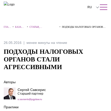
ПОИСК ПО САЙТУ
Закрыть
RU
English
ГЛАВ
•
БАЗА
•
СТАТЬИ,
•
ПОДХОДЫ НАЛОГОВЫХ ОРГАНОВ
中文
НАЯ
ЗНАНИЙ
КОММЕНТАРИИ,
СТАЛИ АГРЕССИВНЫМИ
ИНТЕРВЬЮ
한국어
26.05.2016
менее минуты на чтение
Deutsch
ПОДХОДЫ НАЛОГОВЫХ
Italiano
ОРГАНОВ СТАЛИ
АГРЕССИВНЫМИ
Español
Français
Авторы
日本語
Сергей Савсерис
Старший партнер
Português
s.savseris@pgplaw.ru
Türkçe
Практики