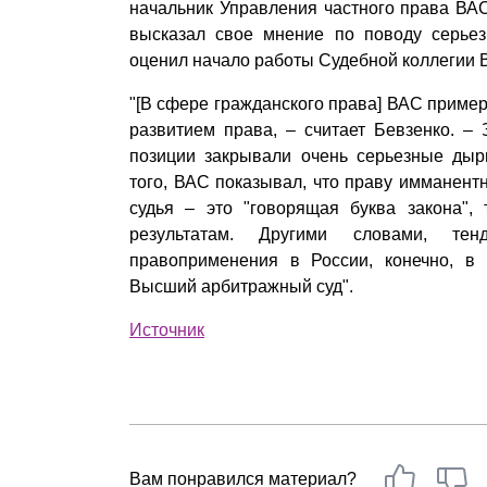
начальник Управления частного права ВА
Почему «Пепеляев Групп»?
высказал свое мнение по поводу серье
оценил начало работы Судебной коллегии 
Обращение Управляющего
Партнера
"[В сфере гражданского права] ВАС пример
развитием права, – считает Бевзенко. – 
Социальная
позиции закрывали очень серьезные дыр
ответственность
того, ВАС показывал, что праву имманент
судья – это "говорящая буква закона",
результатам. Другими словами, те
правоприменения в России, конечно, в
Высший арбитражный суд".
Источник
Вам понравился материал?