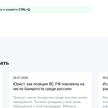
 ее и нажмите
CTRL+Q
ать
16.07.2026
09.
Юрист: как позиция ВС РФ повлияла на
Ис
число банкротств среди россиян
ра
Прирост числа банкротов среди россиян резко
Вер
замедлился. Почему граждане стали реже
ис
обращаться к этой процедуре, ВФокусе ...
ко