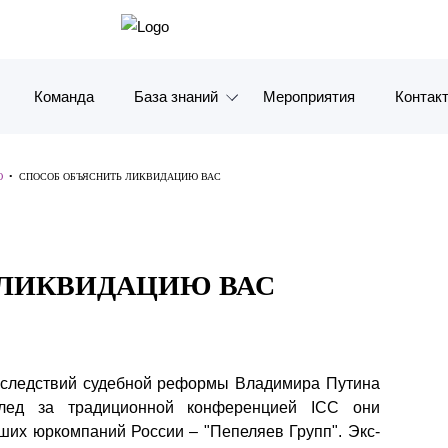
Команда
База знаний
Мероприятия
Контак
Обзоры
Москв
Ю
•
СПОСОБ ОБЪЯСНИТЬ ЛИКВИДАЦИЮ ВАС
Алерты
Санкт-
Статьи и комментарии
Красно
 ЛИКВИДАЦИЮ ВАС
Видео
Влади
Книги
Татарс
Журналы
ОАЭ
оследствий судебной реформы Владимира Путина
след за традиционной конференцией ICC они
Антикризисный инфопортал
Корея
ших юркомпаний России – "Пепеляев Групп". Экс-