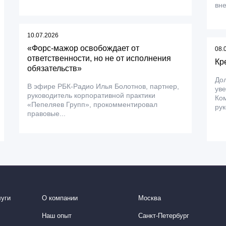
вне
10.07.2026
«Форс-мажор освобождает от
08.
ответственности, но не от исполнения
Кр
обязательств»
До
В эфире РБК-Радио Илья Болотнов, партнер,
уве
руководитель корпоративной практики
Ком
«Пепеляев Групп», прокомментировал
рук
правовые...
уги
О компании
Москва
Наш опыт
Санкт-Петербург