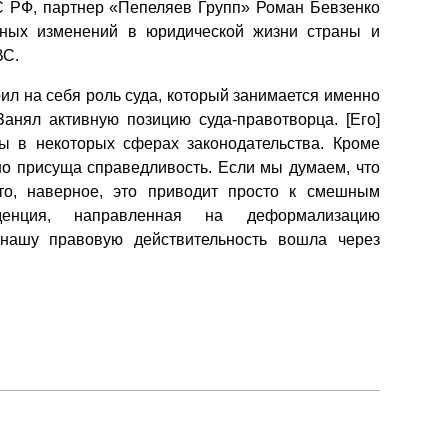
С РФ, партнер «Пепеляев Групп» Роман Бевзенко
Презентации экспертов
Китай
зных изменений в юридической жизни страны и
ВС.
Брошюры
ил на себя роль суда, который занимается именно
Занял активную позицию суда-правотворца. [Его]
ы в некоторых сферах законодательства. Кроме
но присуща справедливость. Если мы думаем, что
 то, наверное, это приводит просто к смешным
нденция, направленная на деформализацию
 нашу правовую действительность вошла через