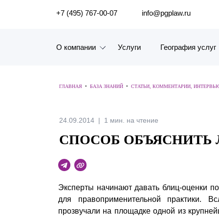
ПОИСК ПО САЙТУ
+7 (495) 767-00-07
info@pgplaw.ru
О компании
Услуги
География услуг
Знакомство с компанией
ГЛАВНАЯ
•
БАЗА ЗНАНИЙ
•
СТАТЬИ, КОММЕНТАРИИ, ИНТЕРВЬ
География услуг
Наш опыт
24.09.2014
1 мин. на чтение
СПОСОБ ОБЪЯСНИТЬ
Рейтинги, Награды, Цифры
Новости
Карьера
Эксперты начинают давать блиц-оценки п
для правоприменительной практики. В
История компании
прозвучали на площадке одной из крупней