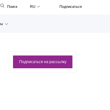
Поиск
RU
Подписаться
Закрыть
English
ты
中文
한국어
а
Deutsch
Петербург
Italiano
ярск
Подписаться на рассылку
Español
восток
Français
тан
日本語
Português
Türkçe