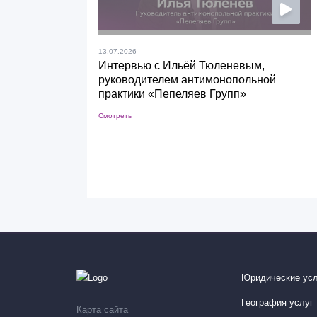
13.07.2026
Интервью с Ильёй Тюленевым,
руководителем антимонопольной
практики «Пепеляев Групп»
Смотреть
Юридические усл
География услуг
Карта сайта