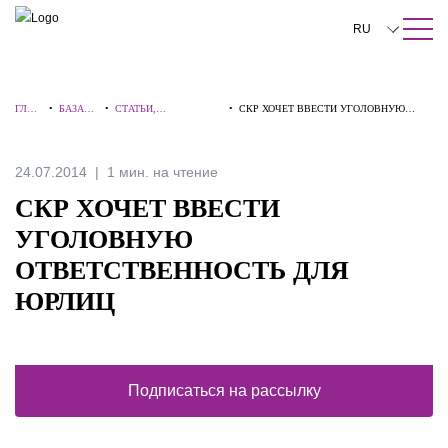
ПОИСК ПО САЙТУ
Закрыть
RU
English
ГЛАВ
•
БАЗА
•
СТАТЬИ,
•
СКР ХОЧЕТ ВВЕСТИ УГОЛОВНУЮ
中文
НАЯ
ЗНАНИЙ
КОММЕНТАРИИ,
ОТВЕТСТВЕННОСТЬ ДЛЯ ЮРЛИЦ
ИНТЕРВЬЮ
한국어
24.07.2014
1 мин. на чтение
Deutsch
СКР ХОЧЕТ ВВЕСТИ
Italiano
УГОЛОВНУЮ
ОТВЕТСТВЕННОСТЬ ДЛЯ
Español
ЮРЛИЦ
Français
日本語
Português
Подписаться на рассылку
Türkçe