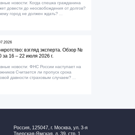
вные новости: Когда спешка гражданина
ет довести до неосвобождения от долгов?
ему город не должен ждать? ...
07.2026
нкротство: взгляд эксперта. Обзор №
 за 16 – 22 июля 2026 г.
вные новости: ФНС России наступает на
жников Считается ли пропуск срока
овой давности страховым случаем? ...
Россия, 125047, г. Москва, ул. 3-я
Тверская-Ямская, д. 39, стр. 1