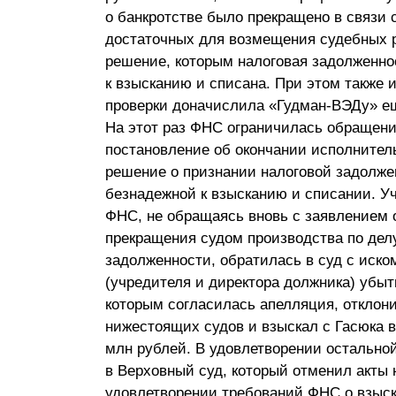
о банкротстве было прекращено в связи 
Почему «Пепеляев Групп»?
достаточных для возмещения судебных р
решение, которым налоговая задолженн
Обращение Управляющего
к взысканию и списана. При этом также 
Партнера
проверки доначислила «Гудман-ВЭДу» ещ
Социальная
На этот раз ФНС ограничилась обращени
ответственность
постановление об окончании исполнитель
решение о признании налоговой задолже
безнадежной к взысканию и списании. У
ФНС, не обращаясь вновь с заявлением 
прекращения судом производства по делу
задолженности, обратилась в суд с иско
(учредителя и директора должника) убытк
которым согласилась апелляция, отклон
нижестоящих судов и взыскал с Гасюка в 
млн рублей. В удовлетворении остально
в Верховный суд, который отменил акты 
удовлетворении требований ФНС о взыс