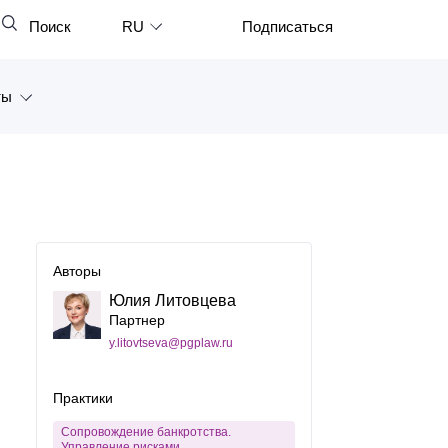
Поиск
RU
Подписаться
Закрыть
English
ты
中文
한국어
а
Deutsch
Петербург
Italiano
ярск
Español
Авторы
восток
Юлия Литовцева
Français
Партнер
тан
日本語
y.litovtseva@pgplaw.ru
Português
Практики
Türkçe
Сопровождение банкротства.
Управление рисками