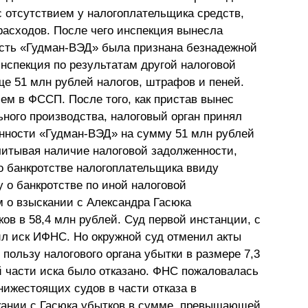
с отсутствием у налогоплательщика средств,
Презентации экспертов
Китай
асходов. После чего инспекция вынесла
ость «Гудман-ВЭД» была признана безнадежной
Брошюры
инспекция по результатам другой налоговой
е 51 млн рублей налогов, штрафов и пеней.
ем в ФССП. После того, как пристав вынес
ного производства, налоговый орган принял
нности «Гудман-ВЭД» на сумму 51 млн рублей
читывая наличие налоговой задолженности,
о банкротстве налогоплательщика ввиду
 о банкротстве по иной налоговой
м о взыскании с Александра Гасюка
ов в 58,4 млн рублей. Суд первой инстанции, с
ил иск ИФНС. Но окружной суд отменил акты
пользу налогового органа убытки в размере 7,3
й части иска было отказано. ФНС пожаловалась
нижестоящих судов в части отказа в
кании с Гасюка убытков в сумме, превышающей