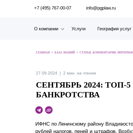
ПОИСК ПО САЙТУ
+7 (495) 767-00-07
info@pgplaw.ru
О компании
Услуги
География услуг
Знакомство с компанией
ГЛАВНАЯ
•
БАЗА ЗНАНИЙ
•
СТАТЬИ, КОММЕНТАРИИ, ИНТЕРВЬ
География услуг
Наш опыт
27.09.2024
2 мин. на чтение
СЕНТЯБРЬ 2024: ТОП-
Рейтинги, Награды, Цифры
БАНКРОТСТВА
Новости
Карьера
ИФНС по Ленинскому району Владивосто
История компании
рублей налогов, пеней и штрафов. Возбу