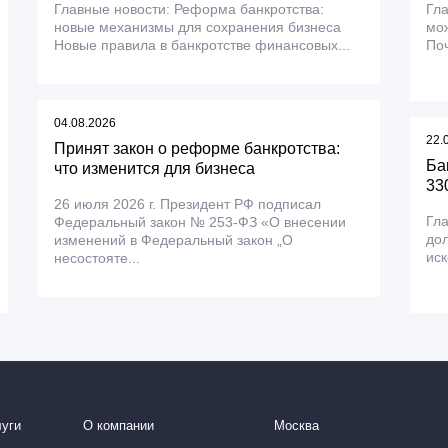
Главные новости: Реформа банкротства:
Гла
новые механизмы для сохранения бизнеса
мож
Новые правила в банкротстве финансовых...
Поч
04.08.2026
22.
Принят закон о реформе банкротства:
Ба
что изменится для бизнеса
330
26 июля 2026 г. Президент РФ подписал
Гла
Федеральный закон № 253-ФЗ «О внесении
дол
изменений в Федеральный закон „О
иск
несостояте...
уги
О компании
Москва