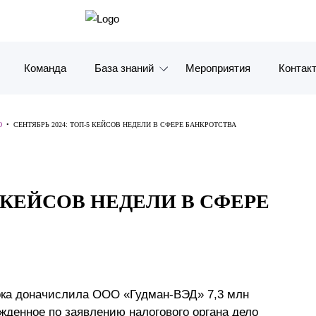
Команда
База знаний
Мероприятия
Контак
Обзоры
Москв
Ю
•
СЕНТЯБРЬ 2024: ТОП-5 КЕЙСОВ НЕДЕЛИ В СФЕРЕ БАНКРОТСТВА
Алерты
Санкт-
Статьи и комментарии
Красно
5 КЕЙСОВ НЕДЕЛИ В СФЕРЕ
Видео
Влади
Книги
Татарс
Журналы
ОАЭ
ка доначислила ООО «Гудман-ВЭД» 7,3 млн
Антикризисный инфопортал
Корея
жденное по заявлению налогового органа дело