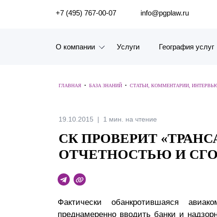
ПОИСК ПО САЙТУ
+7 (495) 767-00-07
info@pgplaw.ru
О компании
Услуги
География услуг
Знакомство с компанией
ГЛАВНАЯ
•
БАЗА ЗНАНИЙ
•
СТАТЬИ, КОММЕНТАРИИ, ИНТЕРВЬ
География услуг
Наш опыт
19.10.2015
1 мин. на чтение
СК ПРОВЕРИТ «ТРАНС
Рейтинги, Награды, Цифры
ОТЧЕТНОСТЬЮ И СГО
Новости
Карьера
Фактически обанкротившаяся авиак
История компании
преднамеренно вводить банки и надзор