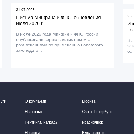
31.07.2026
28.
Письма Минфина и ФНС, обновления
июля 2026 г.
Ит
Го
В июле 2026 года Минфин и ФНС России
опубликовали серию важных писем с
В а
разъяснениями по применению налогового
зак
законодате...
ос
уги
О компании
Москва
Наш опыт
Санкт-Петербург
Рейтинги, награды
Красноярск
Новости
Владивосток