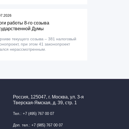
07.2026
оги работы 8-го созыва
сударственной Думы
рхиве текущего созыва – 381 налоговый
онопроект, при этом 41 законопроект
тался нерассмотренным.
Россия, 125047, г. Москва, ул. 3-я
Тверская-Ямская, д. 39, стр. 1
Тел.: +7 (495) 767 00 07
Доп. тел.: +7 (985) 767 00 07