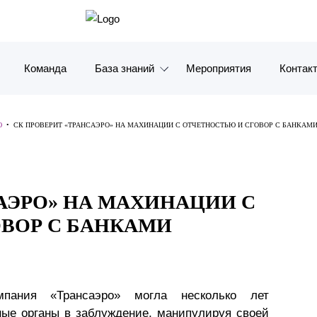
Команда
База знаний
Мероприятия
Контак
Обзоры
Москв
Ю
•
СК ПРОВЕРИТ «ТРАНСАЭРО» НА МАХИНАЦИИ С ОТЧЕТНОСТЬЮ И СГОВОР С БАНКАМ
Алерты
Санкт-
Статьи и комментарии
Красно
АЭРО» НА МАХИНАЦИИ С
Видео
Влади
ВОР С БАНКАМИ
Книги
Татарс
Журналы
ОАЭ
омпания «Трансаэро» могла несколько лет
Антикризисный инфопортал
Корея
ные органы в заблуждение, манипулируя своей