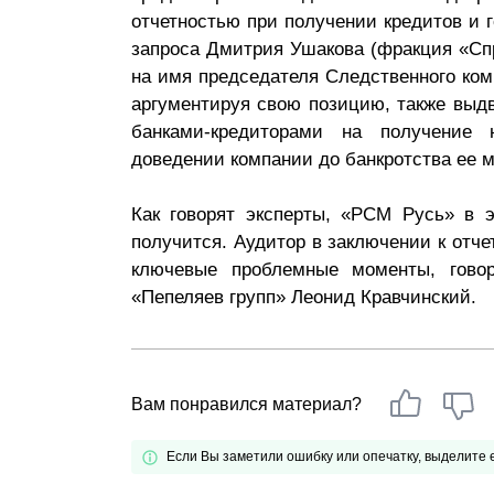
отчетностью при получении кредитов и г
Почему «Пепеляев Групп»?
запроса Дмитрия Ушакова (фракция «Спр
на имя председателя Следственного ком
Обращение Управляющего
аргументируя свою позицию, также выдв
Партнера
банками-кредиторами на получение 
Социальная
доведении компании до банкротства ее 
ответственность
Как говорят эксперты, «РСМ Русь» в 
получится. Аудитор в заключении к отче
ключевые проблемные моменты, говор
«Пепеляев групп» Леонид Кравчинский.
Вам понравился материал?
Если Вы заметили ошибку или опечатку, выделите