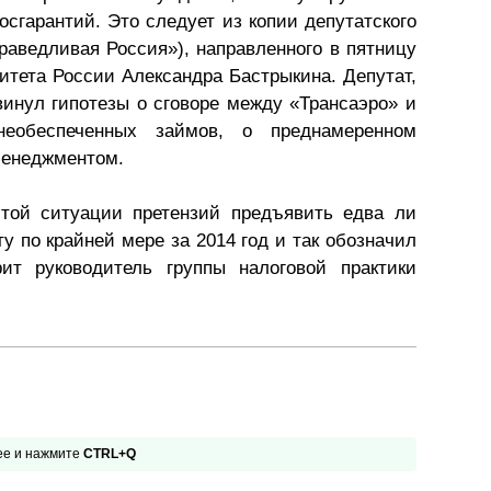
осгарантий. Это следует из копии депутатского
Презентации экспертов
Китай
аведливая Россия»), направленного в пятницу
итета России Александра Бастрыкина. Депутат,
Брошюры
инул гипотезы о сговоре между «Трансаэро» и
необеспеченных займов, о преднамеренном
менеджментом.
этой ситуации претензий предъявить едва ли
ту по крайней мере за 2014 год и так обозначил
ит руководитель группы налоговой практики
 ее и нажмите
CTRL+Q