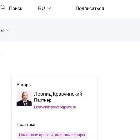
Поиск
RU
Подписаться
Закрыть
English
ты
中文
한국어
а
И
Deutsch
Петербург
Italiano
ярск
Español
Авторы
восток
Леонид Кравчинский
Français
Партнер
тан
日本語
l.kravchinsky@pgplaw.ru
Português
Практики
Türkçe
Налоговое право и налоговые споры