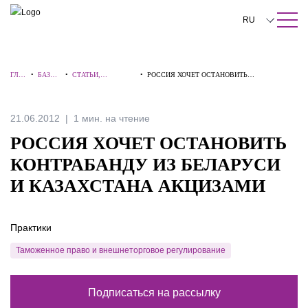
ПОИСК ПО САЙТУ
Закрыть
RU
English
ГЛА
•
БАЗА
•
СТАТЬИ,
•
РОССИЯ ХОЧЕТ ОСТАНОВИТЬ
中文
ВНА
ЗНАНИ
КОММЕНТАРИИ,
КОНТРАБАНДУ ИЗ БЕЛАРУСИ И
Я
Й
ИНТЕРВЬЮ
КАЗАХСТАНА АКЦИЗАМИ
한국어
21.06.2012
1 мин. на чтение
Deutsch
РОССИЯ ХОЧЕТ ОСТАНОВИТЬ
Italiano
КОНТРАБАНДУ ИЗ БЕЛАРУСИ
И КАЗАХСТАНА АКЦИЗАМИ
Español
Français
Практики
日本語
Таможенное право и внешнеторговое регулирование
Português
Подписаться на рассылку
Türkçe