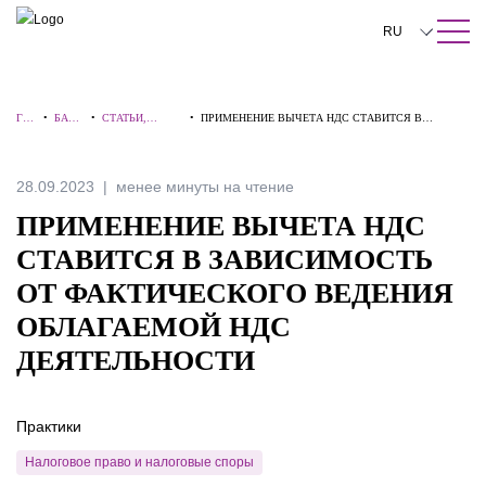
ПОИСК ПО САЙТУ
Закрыть
RU
English
ГЛА
•
БАЗА
•
СТАТЬИ,
•
ПРИМЕНЕНИЕ ВЫЧЕТА НДС СТАВИТСЯ В
中文
ВН
ЗНАН
КОММЕНТАРИ
ЗАВИСИМОСТЬ ОТ ФАКТИЧЕСКОГО ВЕДЕНИЯ
АЯ
ИЙ
И, ИНТЕРВЬЮ
ОБЛАГАЕМОЙ НДС ДЕЯТЕЛЬНОСТИ
한국어
28.09.2023
менее минуты на чтение
Deutsch
ПРИМЕНЕНИЕ ВЫЧЕТА НДС
Italiano
СТАВИТСЯ В ЗАВИСИМОСТЬ
ОТ ФАКТИЧЕСКОГО ВЕДЕНИЯ
Español
ОБЛАГАЕМОЙ НДС
Français
ДЕЯТЕЛЬНОСТИ
日本語
Português
Практики
Türkçe
Налоговое право и налоговые споры