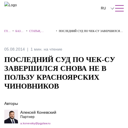
ПОИСК ПО САЙТУ
Закрыть
RU
English
ГЛА
•
БАЗА
•
СТАТЬИ,
•
ПОСЛЕДНИЙ СУД ПО ЧЕК-СУ ЗАВЕРШИЛСЯ
中文
ВНА
ЗНАН
КОММЕНТАРИИ,
СНОВА НЕ В ПОЛЬЗУ КРАСНОЯРСКИХ
Я
ИЙ
ИНТЕРВЬЮ
ЧИНОВНИКОВ
한국어
05.08.2014
1 мин. на чтение
Deutsch
ПОСЛЕДНИЙ СУД ПО ЧЕК-СУ
Italiano
ЗАВЕРШИЛСЯ СНОВА НЕ В
ПОЛЬЗУ КРАСНОЯРСКИХ
Español
ЧИНОВНИКОВ
Français
日本語
Авторы
Português
Алексей Коневский
Партнер
Türkçe
a.konevsky@pgplaw.ru