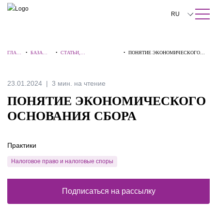
ПОИСК ПО САЙТУ
Закрыть
RU
English
ГЛАВ
•
БАЗА
•
СТАТЬИ,
•
ПОНЯТИЕ ЭКОНОМИЧЕСКОГО
中文
НАЯ
ЗНАНИЙ
КОММЕНТАРИИ,
ОСНОВАНИЯ СБОРА
ИНТЕРВЬЮ
한국어
23.01.2024
3 мин. на чтение
Deutsch
ПОНЯТИЕ ЭКОНОМИЧЕСКОГО
Italiano
ОСНОВАНИЯ СБОРА
Español
Практики
Français
Налоговое право и налоговые споры
日本語
Português
Подписаться на рассылку
Türkçe