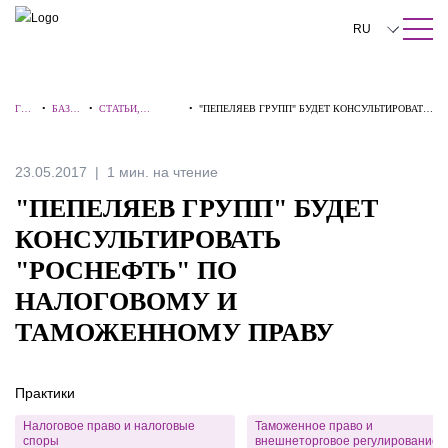
ПОИСК ПО САЙТУ
Закрыть
RU
English
ГЛА
•
БАЗА
•
СТАТЬИ,
•
"ПЕПЕЛЯЕВ ГРУПП" БУДЕТ КОНСУЛЬТИРОВАТЬ
中文
ВНА
ЗНАН
КОММЕНТАРИИ,
"РОСНЕФТЬ" ПО НАЛОГОВОМУ И
Я
ИЙ
ИНТЕРВЬЮ
ТАМОЖЕННОМУ ПРАВУ
한국어
23.05.2017
1 мин. на чтение
Deutsch
"ПЕПЕЛЯЕВ ГРУПП" БУДЕТ
Italiano
КОНСУЛЬТИРОВАТЬ
"РОСНЕФТЬ" ПО
Español
НАЛОГОВОМУ И
Français
ТАМОЖЕННОМУ ПРАВУ
日本語
Português
Практики
Türkçe
Налоговое право и налоговые
Таможенное право и
споры
внешнеторговое регулирование