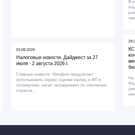
В 
оп
ра
зак
28.
КС
03.08.2026
ко
Налоговые новости. Дайджест за 27
ме
июля - 2 августа 2026 г.
бю
Главные новости: Минфин предлагает
На
использовать сервис оценки юрлиц и ИП в
Фе
госзакупках; начат эксперимент по обелению
уже
отрасли...
мес