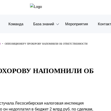
Команда
База знаний
Мероприятия
Контак
Обзоры
Москв
Ю
•
ОППОЗИЦИОНЕРУ ПРОХОРОВУ НАПОМНИЛИ ОБ ОТВЕТСТВЕННОСТИ
Алерты
Санкт-
Статьи и комментарии
Красно
ОХОРОВУ НАПОМНИЛИ ОБ
Видео
Влади
Книги
Татарс
Журналы
ОАЭ
тучала Лесосибирская налоговая инспекция
Антикризисный инфопортал
Корея
о он недоплатил в бюджет 2 млрд руб. по сделкам,