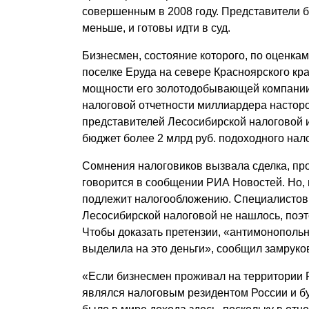
совершенным в 2008 году. Представители б
Почему «Пепеляев Групп»?
меньше, и готовы идти в суд.
Обращение Управляющего
Бизнесмен, состояние которого, по оценкам
Партнера
поселке Еруда на севере Красноярского кр
мощности его золотодобывающей компании
Социальная
налоговой отчетности миллиардера настор
ответственность
представителей Лесосибирской налоговой и
бюджет более 2 млрд руб. подоходного нало
Сомнения налоговиков вызвала сделка, пр
говорится в сообщении РИА Новостей. Но, 
подлежит налогообложению. Специалистов 
Лесосибирской налоговой не нашлось, поэ
Чтобы доказать претензии, «антимонопольн
выделила на это деньги», сообщил замрук
«Если бизнесмен проживал на территории Р
являлся налоговым резидентом России и бу