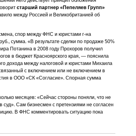
ношении него действует принцип обложения
говорит
старший партнер «Пепеляев Групп»
равило между Россией и Великобританией об
есмена, спор между ФНС и юристами г-на
уб., сумма. «В результате сделки по продаже 50%
ира Потанина в 2008 году Прохоров получил
алогов в бюджет Красноярского края, — пояснила
ого дохода между налоговой и юристами Михаила
 связанный с включением или не включением в
астия в ООО «СК «Согласие». Спорная сумма
колько месяцев: «Сейчас стороны поняли, что не
в суд». Сам бизнесмен с претензиями не согласен
позицию. В ФНС комментировать ситуацию пока