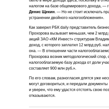
было в мире дохода здесь, поскольку в от
налогом на базе общемирового дохода, — 
Денис Щекин
. — Но не стоит исключать п
устранении двойного налогообложения».
Как заверил РБК daily представитель бизн
Прохорова вызывает меньшая, чем 2 млрд р
акций ЗАО «КМ Инвест» структурам Владим
доход, с которого заплатил 12 млрд руб. н
она. — В отношении части налогооблагаем
Прохорова возник методологический спор,
налогооблагаемую базу дохода от доли уч
составляет 900 млн руб.».
По его словам, разногласия длятся уже нес
могут договориться, и передали документы 
и уверен, что ему удастся отстоять свою 
отказываются.