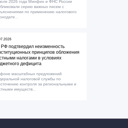
июле 2026 года Минфин и ФНС России
убликовали серию важных писем с
зъяснениями по применению налогового
онодате...
07.2026
 РФ подтвердил неизменность
нституционных принципов обложения
стными налогами в условиях
джетного дефицита
 фоне масштабных предложений
деральной налоговой службы по
сточению контроля за региональными и
тными имуществ...