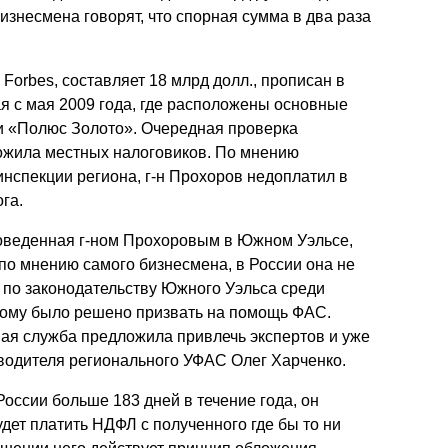
изнесмена говорят, что спорная сумма в два раза
Презентации экспертов
Китай
Брошюры
 Forbes, составляет 18 млрд долл., прописан в
ая с мая 2009 года, где расположены основные
 «Полюс Золото». Очередная проверка
ожила местных налоговиков. По мнению
нспекции региона, г-н Прохоров недоплатил в
га.
оведенная г-ном Прохоровым в Южном Уэльсе,
по мнению самого бизнесмена, в России она не
по законодательству Южного Уэльса среди
тому было решено призвать на помощь ФАС.
ая служба предложила привлечь экспертов и уже
оводителя регионального УФАС Олег Харченко.
оссии больше 183 дней в течение года, он
дет платить НДФЛ с полученного где бы то ни