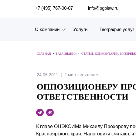
ПОИСК ПО САЙТУ
+7 (495) 767-00-07
info@pgplaw.ru
О компании
Услуги
География услуг
Знакомство с компанией
ГЛАВНАЯ
•
БАЗА ЗНАНИЙ
•
СТАТЬИ, КОММЕНТАРИИ, ИНТЕРВЬ
География услуг
Наш опыт
24.06.2011
2 мин. на чтение
ОППОЗИЦИОНЕРУ ПР
Рейтинги, Награды, Цифры
ОТВЕТСТВЕННОСТИ
Новости
Карьера
К главе ОНЭКСИМа Михаилу Прохорову пос
История компании
Красноярского края. Налоговики считают, чт