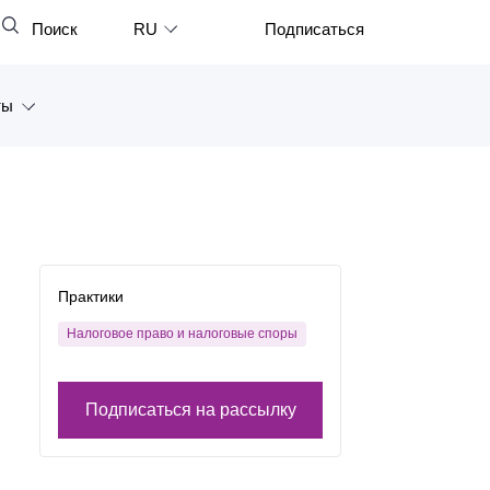
Поиск
RU
Подписаться
Закрыть
English
ты
中文
한국어
а
Deutsch
Петербург
Italiano
ярск
Español
Практики
восток
Français
Налоговое право и налоговые споры
тан
日本語
Подписаться на рассылку
Português
Türkçe