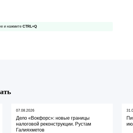
 ее и нажмите
CTRL+Q
ать
07.08.2026
31.
Дело «Вокфорс»: новые границы
Пи
налоговой реконструкции. Рустам
ию
Галияхметов