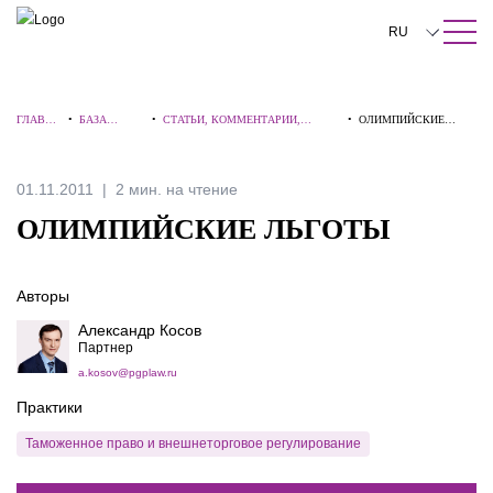
ПОИСК ПО САЙТУ
Закрыть
RU
English
ГЛАВНА
•
БАЗА
•
СТАТЬИ, КОММЕНТАРИИ,
•
ОЛИМПИЙСКИЕ
中文
Я
ЗНАНИЙ
ИНТЕРВЬЮ
ЛЬГОТЫ
한국어
01.11.2011
2 мин. на чтение
Deutsch
ОЛИМПИЙСКИЕ ЛЬГОТЫ
Italiano
Авторы
Español
Александр Косов
Français
Партнер
a.kosov@pgplaw.ru
日本語
Практики
Português
Таможенное право и внешнеторговое регулирование
Türkçe