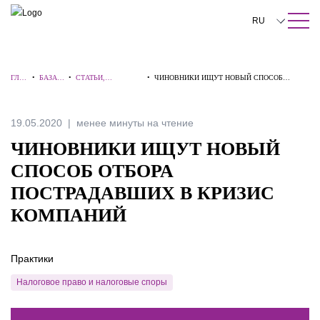
ПОИСК ПО САЙТУ
Закрыть
RU
English
ГЛА
•
БАЗА
•
СТАТЬИ,
•
ЧИНОВНИКИ ИЩУТ НОВЫЙ СПОСОБ
中文
ВНА
ЗНАНИ
КОММЕНТАРИИ,
ОТБОРА ПОСТРАДАВШИХ В КРИЗИС
Я
Й
ИНТЕРВЬЮ
КОМПАНИЙ
한국어
19.05.2020
менее минуты на чтение
Deutsch
ЧИНОВНИКИ ИЩУТ НОВЫЙ
Italiano
СПОСОБ ОТБОРА
ПОСТРАДАВШИХ В КРИЗИС
Español
КОМПАНИЙ
Français
日本語
Практики
Português
Налоговое право и налоговые споры
Türkçe