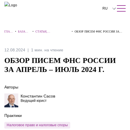
ПОИСК ПО САЙТУ
Закрыть
RU
English
ГЛАВ
•
БАЗА
•
СТАТЬИ,
•
ОБЗОР ПИСЕМ ФНС РОССИИ ЗА
中文
НАЯ
ЗНАНИЙ
КОММЕНТАРИИ,
АПРЕЛЬ – ИЮЛЬ 2024 Г.
ИНТЕРВЬЮ
한국어
12.08.2024
1 мин. на чтение
Deutsch
ОБЗОР ПИСЕМ ФНС РОССИИ
Italiano
ЗА АПРЕЛЬ – ИЮЛЬ 2024 Г.
Español
Авторы
Français
Константин Сасов
日本語
Ведущий юрист
Português
Практики
Türkçe
Налоговое право и налоговые споры