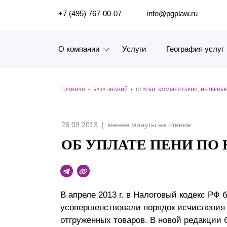
ПОИСК ПО САЙТУ
+7 (495) 767-00-07
info@pgplaw.ru
О компании
Услуги
География услуг
Знакомство с компанией
ГЛАВНАЯ
•
БАЗА ЗНАНИЙ
•
СТАТЬИ, КОММЕНТАРИИ, ИНТЕРВЬ
География услуг
Наш опыт
26.09.2013
менее минуты на чтение
ОБ УПЛАТЕ ПЕНИ ПО 
Рейтинги, Награды, Цифры
Новости
Карьера
В апреле 2013 г. в Налоговый кодекс РФ 
усовершенствовали порядок исчисления
История компании
отгруженных товаров. В новой редакции