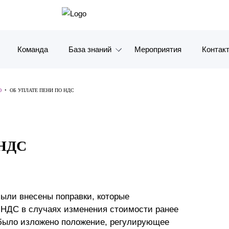
Команда
База знаний
Мероприятия
Контак
Обзоры
Москв
Ю
•
ОБ УПЛАТЕ ПЕНИ ПО НДС
Алерты
Санкт-
Статьи и комментарии
Красно
НДС
Видео
Влади
Книги
Татарс
Журналы
ОАЭ
были внесены поправки, которые
 НДС в случаях изменения стоимости ранее
Антикризисный инфопортал
Корея
 было изложено положение, регулирующее