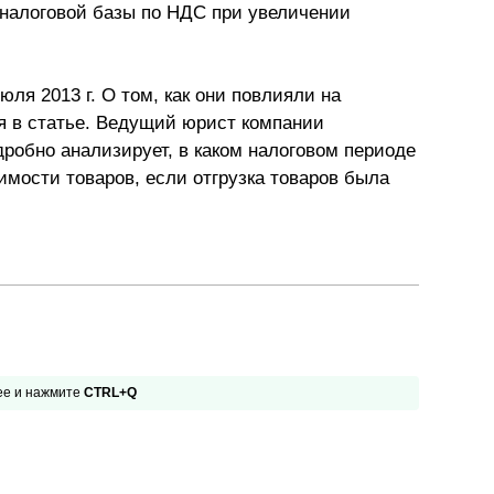
 налоговой базы по НДС при увеличении
Презентации экспертов
Китай
Брошюры
ля 2013 г. О том, как они повлияли на
я в статье. Ведущий юрист компании
робно анализирует, в каком налоговом периоде
имости товаров, если отгрузка товаров была
 ее и нажмите
CTRL+Q