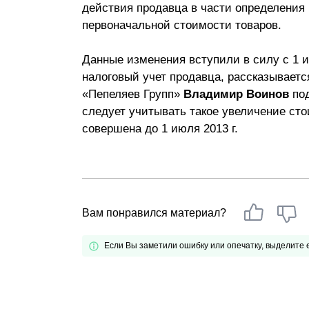
действия продавца в части определения
Почему «Пепеляев Групп»?
первоначальной стоимости товаров.
Обращение Управляющего
Данные изменения вступили в силу с 1 ию
Партнера
налоговый учет продавца, рассказываетс
«Пепеляев Групп»
Владимир Воинов
под
Социальная
следует учитывать такое увеличение сто
ответственность
совершена до 1 июля 2013 г.
Вам понравился материал?
Если Вы заметили ошибку или опечатку, выделите