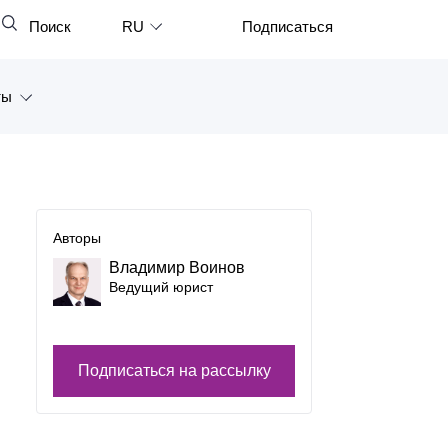
Поиск
RU
Подписаться
Закрыть
English
ты
中文
한국어
а
Deutsch
Петербург
Italiano
Авторы
ярск
Español
Владимир Воинов
Ведущий юрист
восток
Français
тан
日本語
Подписаться на рассылку
Português
Türkçe