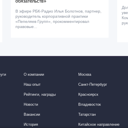
обязательств»
До
В эфире РБК-Радио Илья Болотнов, партнер,
уве
руководитель корпоративной практики
Ком
«Пепеляев Групп», прокомментировал
рук
правовые...
уги
О компании
Москва
Наш опыт
Санкт-Петербург
Рейтинги, награды
Красноярск
Новости
Владивосток
Вакансии
Татарстан
История
Китайское направление