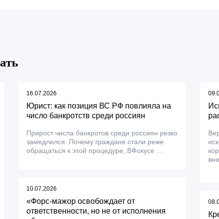
ать
16.07.2026
09.
Юрист: как позиция ВС РФ повлияла на
Ис
число банкротств среди россиян
ра
Прирост числа банкротов среди россиян резко
Вер
замедлился. Почему граждане стали реже
ис
обращаться к этой процедуре, ВФокусе ...
ко
вне
10.07.2026
«Форс-мажор освобождает от
08.
ответственности, но не от исполнения
Кр