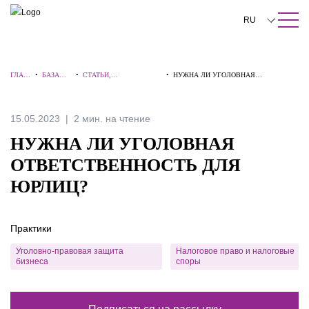
ПОИСК ПО САЙТУ
Закрыть
RU
English
ГЛАВ
•
БАЗА
•
СТАТЬИ,
•
НУЖНА ЛИ УГОЛОВНАЯ
中文
НАЯ
ЗНАНИЙ
КОММЕНТАРИИ,
ОТВЕТСТВЕННОСТЬ ДЛЯ ЮРЛИЦ?
ИНТЕРВЬЮ
한국어
15.05.2023
2 мин. на чтение
Deutsch
НУЖНА ЛИ УГОЛОВНАЯ
Italiano
ОТВЕТСТВЕННОСТЬ ДЛЯ
ЮРЛИЦ?
Español
Français
Практики
日本語
Уголовно-правовая защита
Налоговое право и налоговые
бизнеса
споры
Português
Türkçe