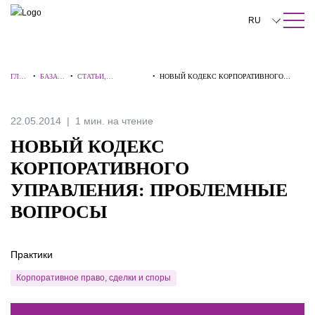
ПОИСК ПО САЙТУ
Закрыть
RU
English
ГЛА
•
БАЗА
•
СТАТЬИ,
•
НОВЫЙ КОДЕКС КОРПОРАТИВНОГО
中文
ВНА
ЗНАНИ
КОММЕНТАРИИ,
УПРАВЛЕНИЯ: ПРОБЛЕМНЫЕ ВОПРОСЫ
Я
Й
ИНТЕРВЬЮ
한국어
22.05.2014
1 мин. на чтение
Deutsch
НОВЫЙ КОДЕКС
Italiano
КОРПОРАТИВНОГО
УПРАВЛЕНИЯ: ПРОБЛЕМНЫЕ
Español
ВОПРОСЫ
Français
日本語
Практики
Português
Корпоративное право, сделки и споры
Türkçe