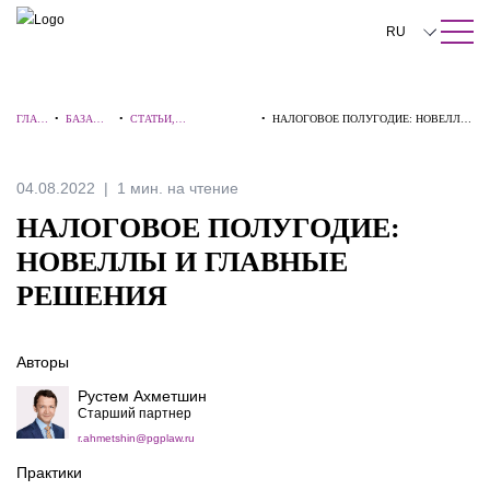
ПОИСК ПО САЙТУ
Закрыть
RU
English
ГЛАВ
•
БАЗА
•
СТАТЬИ,
•
НАЛОГОВОЕ ПОЛУГОДИЕ: НОВЕЛЛЫ
中文
НАЯ
ЗНАНИЙ
КОММЕНТАРИИ,
И ГЛАВНЫЕ РЕШЕНИЯ
ИНТЕРВЬЮ
한국어
04.08.2022
1 мин. на чтение
Deutsch
НАЛОГОВОЕ ПОЛУГОДИЕ:
Italiano
НОВЕЛЛЫ И ГЛАВНЫЕ
РЕШЕНИЯ
Español
Français
Авторы
日本語
Рустем Ахметшин
Старший партнер
Português
r.ahmetshin@pgplaw.ru
Türkçe
Практики