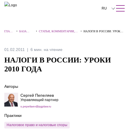
ПОИСК ПО САЙТУ
Закрыть
RU
English
ГЛАВН
•
БАЗА
•
СТАТЬИ, КОММЕНТАРИИ,
•
НАЛОГИ В РОССИИ: УРОКИ
中文
АЯ
ЗНАНИЙ
ИНТЕРВЬЮ
2010 ГОДА
한국어
01.02.2011
6 мин. на чтение
Deutsch
НАЛОГИ В РОССИИ: УРОКИ
Italiano
2010 ГОДА
Español
Авторы
Français
Сергей Пепеляев
日本語
Управляющий партнер
s.pepeliaev@pgplaw.ru
Português
Практики
Türkçe
Налоговое право и налоговые споры