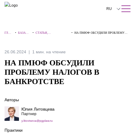
ПОИСК ПО САЙТУ
Закрыть
RU
English
ГЛАВ
•
БАЗА
•
СТАТЬИ,
•
НА ПМЮФ ОБСУДИЛИ ПРОБЛЕМУ
中文
НАЯ
ЗНАНИЙ
КОММЕНТАРИИ,
НАЛОГОВ В БАНКРОТСТВЕ
ИНТЕРВЬЮ
한국어
26.06.2024
1 мин. на чтение
Deutsch
НА ПМЮФ ОБСУДИЛИ
Italiano
ПРОБЛЕМУ НАЛОГОВ В
БАНКРОТСТВЕ
Español
Français
Авторы
日本語
Юлия Литовцева
Партнер
Português
y.litovtseva@pgplaw.ru
Türkçe
Практики