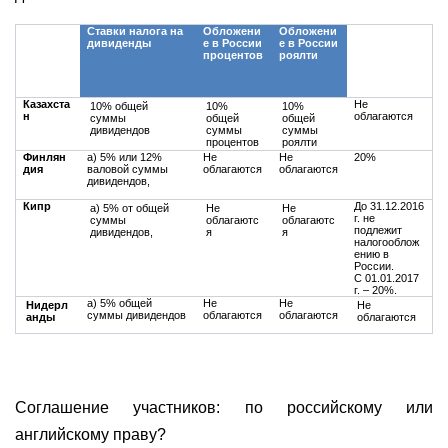
Соглаше
Ставки налога на
Обложени
Обложени
Обложение
ние
дивиденды
е в России
е в России
в России
процентов
роялти
доходов от
продажи
долей в
ООО
Казахста
Не
10% общей
10%
10%
н
облагаются
суммы
общей
общей
дивидендов
суммы
суммы
процентов
роялти
Финлян
a) 5% или 12%
Не
Не
20%
дия
валовой суммы
облагаются
облагаются
дивидендов,
Кипр
До 31.12.2016
a) 5% от общей
Не
Не
г. не
суммы
облагаютс
облагаютс
подлежит
дивидендов,
я
я
налогооблож
ению в
России.
С 01.01.2017
г. – 20%.
a) 5% общей
Не
Не
Нидерл
Не
суммы дивидендов
облагаются
облагаются
анды
облагаются
Соглашение участников: по российскому или
английскому праву?