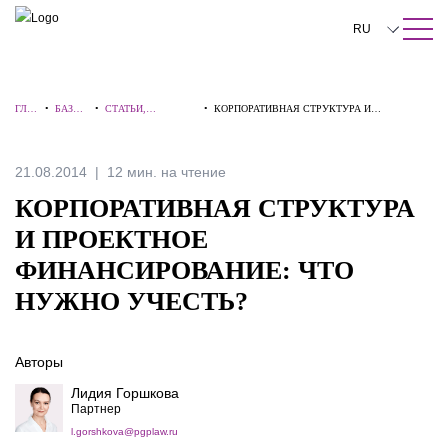
ПОИСК ПО САЙТУ
Закрыть
RU
English
ГЛА
•
БАЗА
•
СТАТЬИ,
•
КОРПОРАТИВНАЯ СТРУКТУРА И
中文
ВНА
ЗНАНИ
КОММЕНТАРИИ,
ПРОЕКТНОЕ ФИНАНСИРОВАНИЕ: ЧТО
Я
Й
ИНТЕРВЬЮ
НУЖНО УЧЕСТЬ?
한국어
21.08.2014
12 мин. на чтение
Deutsch
КОРПОРАТИВНАЯ СТРУКТУРА
Italiano
И ПРОЕКТНОЕ
ФИНАНСИРОВАНИЕ: ЧТО
Español
НУЖНО УЧЕСТЬ?
Français
日本語
Авторы
Português
Лидия Горшкова
Партнер
Türkçe
l.gorshkova@pgplaw.ru