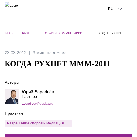
ПОИСК ПО САЙТУ
Закрыть
RU
English
ГЛАВНА
•
БАЗА
•
СТАТЬИ, КОММЕНТАРИИ,
•
КОГДА РУХНЕТ
中文
Я
ЗНАНИЙ
ИНТЕРВЬЮ
МММ-2011
한국어
23.03.2012
3 мин. на чтение
Deutsch
КОГДА РУХНЕТ МММ-2011
Italiano
Авторы
Español
Юрий Воробьёв
Français
Партнер
y.vorobyev@pgplaw.ru
日本語
Практики
Português
Разрешение споров и медиация
Türkçe