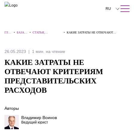
ПОИСК ПО САЙТУ
Закрыть
RU
English
ГЛА
•
БАЗА
•
СТАТЬИ,
•
КАКИЕ ЗАТРАТЫ НЕ ОТВЕЧАЮТ
中文
ВНА
ЗНАНИ
КОММЕНТАРИИ,
КРИТЕРИЯМ ПРЕДСТАВИТЕЛЬСКИХ
Я
Й
ИНТЕРВЬЮ
РАСХОДОВ
한국어
26.05.2023
1 мин. на чтение
Deutsch
КАКИЕ ЗАТРАТЫ НЕ
Italiano
ОТВЕЧАЮТ КРИТЕРИЯМ
ПРЕДСТАВИТЕЛЬСКИХ
Español
РАСХОДОВ
Français
日本語
Авторы
Português
Владимир Воинов
Ведущий юрист
Türkçe