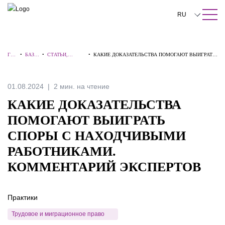
ПОИСК ПО САЙТУ
Закрыть
RU
English
ГЛА
•
БАЗА
•
СТАТЬИ,
•
КАКИЕ ДОКАЗАТЕЛЬСТВА ПОМОГАЮТ ВЫИГРАТЬ
中文
ВН
ЗНАН
КОММЕНТАРИ
СПОРЫ С НАХОДЧИВЫМИ РАБОТНИКАМИ.
АЯ
ИЙ
И, ИНТЕРВЬЮ
КОММЕНТАРИЙ ЭКСПЕРТОВ
한국어
01.08.2024
2 мин. на чтение
Deutsch
КАКИЕ ДОКАЗАТЕЛЬСТВА
Italiano
ПОМОГАЮТ ВЫИГРАТЬ
СПОРЫ С НАХОДЧИВЫМИ
Español
РАБОТНИКАМИ.
Français
КОММЕНТАРИЙ ЭКСПЕРТОВ
日本語
Português
Практики
Türkçe
Трудовое и миграционное право