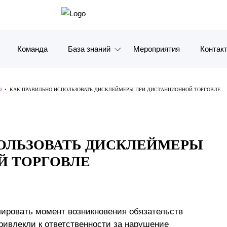
Команда
База знаний
Мероприятия
Контак
Обзоры
Москв
Ю
•
КАК ПРАВИЛЬНО ИСПОЛЬЗОВАТЬ ДИСКЛЕЙМЕРЫ ПРИ ДИСТАНЦИОННОЙ ТОРГОВЛЕ
Алерты
Санкт-
Статьи и комментарии
Красно
ОЛЬЗОВАТЬ ДИСКЛЕЙМЕРЫ
Видео
Влади
Й ТОРГОВЛЕ
Книги
Татарс
Журналы
ОАЭ
лировать момент возникновения обязательств
Антикризисный инфопортал
Корея
ривлекли к ответственности за нарушение