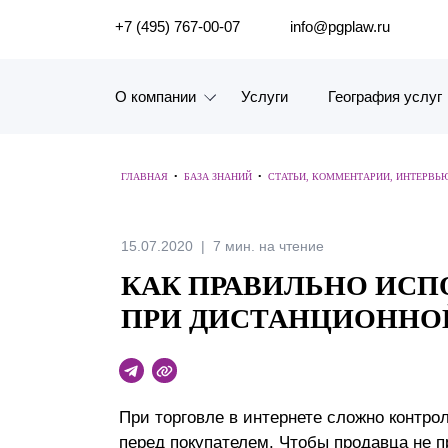
ПОИСК ПО САЙТУ
+7 (495) 767-00-07
info@pgplaw.ru
О компании
Услуги
География услуг
Знакомство с компанией
ГЛАВНАЯ
•
БАЗА ЗНАНИЙ
•
СТАТЬИ, КОММЕНТАРИИ, ИНТЕРВЬ
География услуг
Наш опыт
15.07.2020
7 мин. на чтение
КАК ПРАВИЛЬНО ИСП
Рейтинги, Награды, Цифры
ПРИ ДИСТАНЦИОННО
Новости
Карьера
При торговле в интернете сложно контро
История компании
перед покупателем. Чтобы продавца не п