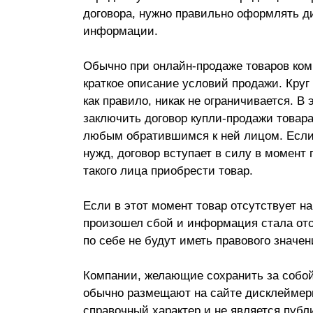
договора, нужно правильно оформлять д
Почему «Пепеляев Групп»?
информации.
Обращение Управляющего
Обычно при онлайн-продаже товаров ком
Партнера
краткое описание условий продажи. Круг 
Социальная
как правило, никак не ограничивается. В
ответственность
заключить договор купли-продажи товара
любым обратившимся к ней лицом. Если 
нужд, договор вступает в силу в момен
такого лица приобрести товар.
Если в этот момент товар отсутствует на
произошел сбой и информация стала ото
по себе не будут иметь правового значен
Компании, желающие сохранить за собой
обычно размещают на сайте дисклеймеры
справочный характер и не является пуб