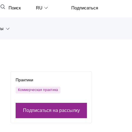
Поиск
RU
Подписаться
Закрыть
English
ты
中文
한국어
а
Deutsch
Петербург
Italiano
ярск
Español
Практики
восток
Français
Коммерческая практика
тан
日本語
Подписаться на рассылку
Português
Türkçe