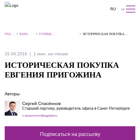
ПОИСК ПО САЙТУ
Закрыть
RU
English
ГЛАВ
•
БАЗА
•
СТАТЬИ,
•
ИСТОРИЧЕСКАЯ ПОКУПКА
中文
НАЯ
ЗНАНИЙ
КОММЕНТАРИИ,
ЕВГЕНИЯ ПРИГОЖИНА
ИНТЕРВЬЮ
한국어
15.04.2016
1 мин. на чтение
Deutsch
ИСТОРИЧЕСКАЯ ПОКУПКА
Italiano
ЕВГЕНИЯ ПРИГОЖИНА
Español
Авторы
Français
Сергей Спасённов
日本語
Старший партнер, руководитель офиса в Санкт-Петербурге
s.spasennov@pgplaw.ru
Português
Türkçe
Подписаться на рассылку