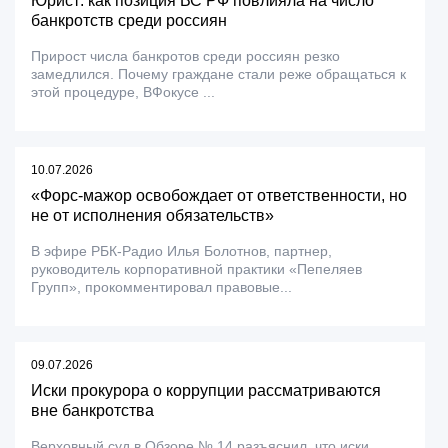
Юрист: как позиция ВС РФ повлияла на число
банкротств среди россиян
Прирост числа банкротов среди россиян резко
замедлился. Почему граждане стали реже обращаться к
этой процедуре, ВФокусе ...
10.07.2026
«Форс-мажор освобождает от ответственности, но
не от исполнения обязательств»
В эфире РБК-Радио Илья Болотнов, партнер,
руководитель корпоративной практики «Пепеляев
Групп», прокомментировал правовые...
09.07.2026
Иски прокурора о коррупции рассматриваются
вне банкротства
Верховный суд в Обзоре № 14 разъяснил, что иски