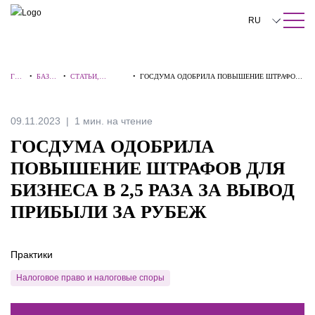
ПОИСК ПО САЙТУ
Закрыть
RU
English
ГЛА
•
БАЗА
•
СТАТЬИ,
•
ГОСДУМА ОДОБРИЛА ПОВЫШЕНИЕ ШТРАФОВ
中文
ВНА
ЗНАН
КОММЕНТАРИИ,
ДЛЯ БИЗНЕСА В 2,5 РАЗА ЗА ВЫВОД ПРИБЫЛИ
Я
ИЙ
ИНТЕРВЬЮ
ЗА РУБЕЖ
한국어
09.11.2023
1 мин. на чтение
Deutsch
ГОСДУМА ОДОБРИЛА
Italiano
ПОВЫШЕНИЕ ШТРАФОВ ДЛЯ
БИЗНЕСА В 2,5 РАЗА ЗА ВЫВОД
Español
ПРИБЫЛИ ЗА РУБЕЖ
Français
日本語
Практики
Português
Налоговое право и налоговые споры
Türkçe