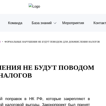
Команда
База знаний
Мероприятия
Контак
Обзоры
Москв
Ю
•
ФОРМАЛЬНЫЕ НАРУШЕНИЯ НЕ БУДУТ ПОВОДОМ ДЛЯ ДОНАЧИСЛЕНИЯ НАЛОГОВ
Алерты
Санкт-
Статьи и комментарии
Красно
ЕНИЯ НЕ БУДУТ ПОВОДОМ
Видео
Влади
 НАЛОГОВ
Книги
Татарс
Журналы
ОАЭ
ей поправок в НК РФ, которые закрепляют в
Антикризисный инфопортал
Корея
ой налоговой выгоды. Законопроект был принят