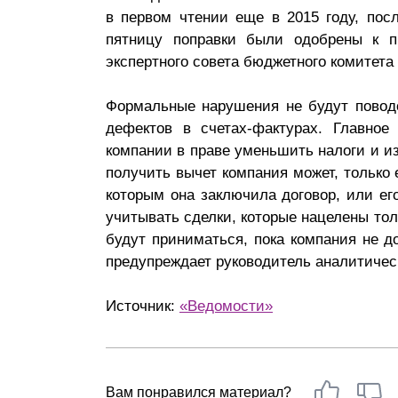
в первом чтении еще в 2015 году, посл
Почему «Пепеляев Групп»?
пятницу поправки были одобрены к п
экспертного совета бюджетного комитет
Обращение Управляющего
Партнера
Формальные нарушения не будут поводо
Социальная
дефектов в счетах-фактурах. Главное
ответственность
компании в праве уменьшить налоги и из
получить вычет компания может, только 
которым она заключила договор, или ег
учитывать сделки, которые нацелены тол
будут приниматься, пока компания не до
предупреждает руководитель аналитичес
Источник:
«Ведомости»
Вам понравился материал?