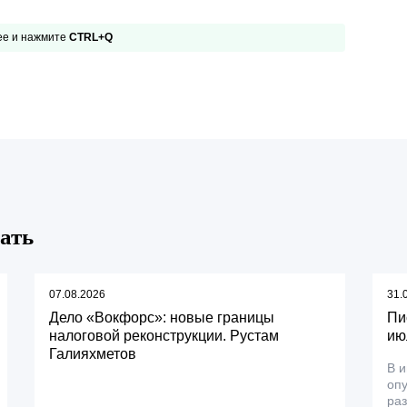
 ее и нажмите
CTRL+Q
ать
07.08.2026
31.
Дело «Вокфорс»: новые границы
Пи
налоговой реконструкции. Рустам
ию
Галияхметов
В 
оп
ра