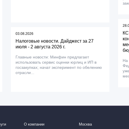
зак
28.
КС
03.08.2026
ко
Налоговые новости. Дайджест за 27
ме
июля - 2 августа 2026 г.
бю
Главные новости: Минфин предлагает
На
использовать сервис оценки юрлиц и ИП в
Фе
госзакупках; начат эксперимент по обелению
уже
отрасли...
мес
уги
О компании
Москва