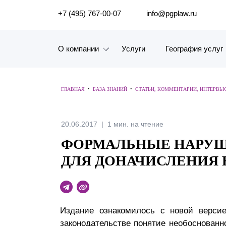
ПОИСК ПО САЙТУ
+7 (495) 767-00-07
info@pgplaw.ru
О компании
Услуги
География услуг
Знакомство с компанией
ГЛАВНАЯ
•
БАЗА ЗНАНИЙ
•
СТАТЬИ, КОММЕНТАРИИ, ИНТЕРВЬ
География услуг
Наш опыт
20.06.2017
1 мин. на чтение
ФОРМАЛЬНЫЕ НАРУШ
Рейтинги, Награды, Цифры
ДЛЯ ДОНАЧИСЛЕНИЯ
Новости
Карьера
Издание ознакомилось с новой верси
История компании
законодательстве понятие необоснованн