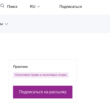
Поиск
RU
Подписаться
Закрыть
English
ты
中文
한국어
а
Deutsch
Петербург
Italiano
ярск
Español
Практики
восток
Français
Налоговое право и налоговые споры
тан
日本語
Подписаться на рассылку
Português
Türkçe