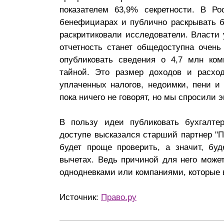
показателем 63,9% секретности. В Ро
Почему «Пепеляев Групп»?
бенефициарах и публично раскрывать б
раскритиковали исследователи. Власти 
Обращение Управляющего
отчетность станет общедоступна очень
Партнера
опубликовать сведения о 4,7 млн ком
Социальная
тайной. Это размер доходов и расход
ответственность
уплаченных налогов, недоимки, пени 
пока ничего не говорят, но мы спросили 
В пользу идеи публиковать бухгалте
доступе высказался старший партнер "П
будет проще проверить, а значит, бу
вычетах. Ведь причиной для него може
однодневками или компаниями, которые 
Источник:
Право.ру