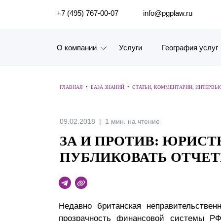
ПОИСК ПО САЙТУ
+7 (495) 767-00-07
info@pgplaw.ru
О компании
Услуги
География услуг
Знакомство с компанией
ГЛАВНАЯ
•
БАЗА ЗНАНИЙ
•
СТАТЬИ, КОММЕНТАРИИ, ИНТЕРВЬ
География услуг
Наш опыт
09.02.2018
1 мин. на чтение
ЗА И ПРОТИВ: ЮРИС
Рейтинги, Награды, Цифры
ПУБЛИКОВАТЬ ОТЧЕТ
Новости
Карьера
Недавно британская неправительственн
История компании
прозрачность финансовой системы Р