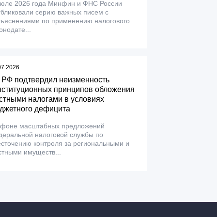
июле 2026 года Минфин и ФНС России
убликовали серию важных писем с
зъяснениями по применению налогового
онодате...
07.2026
 РФ подтвердил неизменность
нституционных принципов обложения
стными налогами в условиях
джетного дефицита
 фоне масштабных предложений
деральной налоговой службы по
сточению контроля за региональными и
тными имуществ...