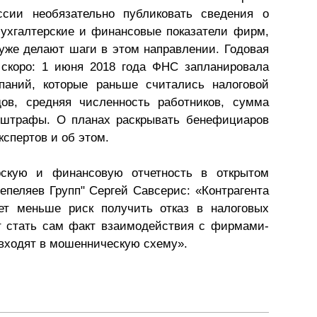
ссии необязательно публиковать сведения о
Презентации экспертов
Китай
ухгалтерские и финансовые показатели фирм,
уже делают шаги в этом направлении. Годовая
Брошюры
 скоро: 1 июня 2018 года ФНС запланировала
паний, которые раньше считались налоговой
ов, средняя численность работников, сумма
и штрафы. О планах раскрывать бенефициаров
экспертов и об этом.
рскую и финансовую отчетность в открытом
епеляев Групп" Сергей Савсерис: «Контрагента
дет меньше риск получить отказ в налоговых
т стать сам факт взаимодействия с фирмами-
входят в мошенническую схему».