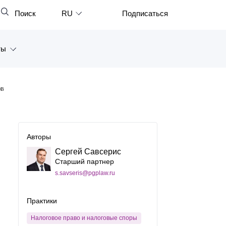
Поиск
RU
Подписаться
Закрыть
English
ты
中文
한국어
а
ОВ
Deutsch
Петербург
Italiano
ярск
Español
Авторы
восток
Сергей Савсерис
Français
Старший партнер
тан
日本語
s.savseris@pgplaw.ru
Português
Практики
Türkçe
Налоговое право и налоговые споры