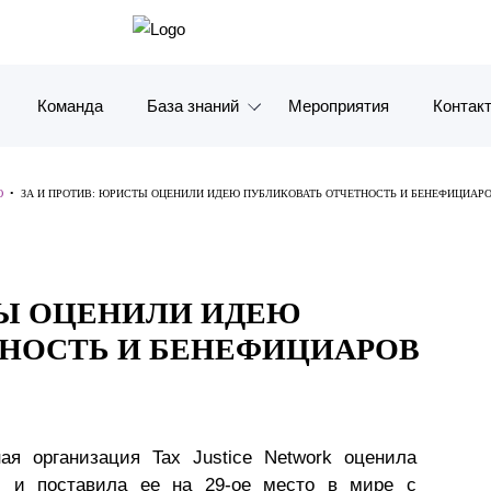
Команда
База знаний
Мероприятия
Контак
Обзоры
Москв
Ю
•
ЗА И ПРОТИВ: ЮРИСТЫ ОЦЕНИЛИ ИДЕЮ ПУБЛИКОВАТЬ ОТЧЕТНОСТЬ И БЕНЕФИЦИАР
Алерты
Санкт-
Статьи и комментарии
Красно
ТЫ ОЦЕНИЛИ ИДЕЮ
Видео
Влади
НОСТЬ И БЕНЕФИЦИАРОВ
Книги
Татарс
Журналы
ОАЭ
ая организация Tax Justice Network оценила
Антикризисный инфопортал
Корея
Ф и поставила ее на 29-ое место в мире с