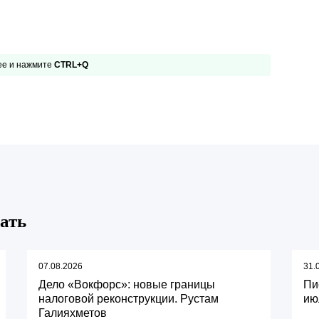
 ее и нажмите
CTRL+Q
ать
07.08.2026
31.
Дело «Вокфорс»: новые границы
Пи
налоговой реконструкции. Рустам
ию
Галияхметов