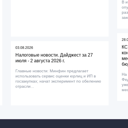
В 
оп
ра
зак
28.
КС
03.08.2026
ко
Налоговые новости. Дайджест за 27
ме
июля - 2 августа 2026 г.
бю
Главные новости: Минфин предлагает
На
использовать сервис оценки юрлиц и ИП в
Фе
госзакупках; начат эксперимент по обелению
уже
отрасли...
мес