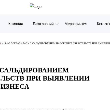
Команда
База знаний
Мероприятия
Контак
Обзоры
Москв
Ю
•
ФНС СОГЛАСИЛАСЬ С САЛЬДИРОВАНИЕМ НАЛОГОВЫХ ОБЯЗАТЕЛЬСТВ ПРИ ВЫЯВЛЕН
Алерты
Санкт-
Статьи и комментарии
Красно
 САЛЬДИРОВАНИЕМ
Видео
Влади
ЛЬСТВ ПРИ ВЫЯВЛЕНИИ
Книги
Татарс
БИЗНЕСА
Журналы
ОАЭ
Антикризисный инфопортал
Корея