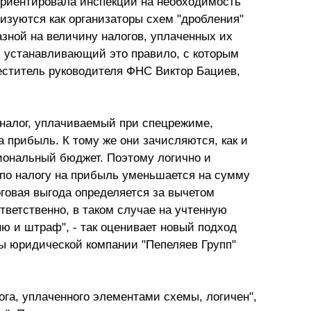
ориентировала инспекции на необходимость
Презентации экспертов
Китай
изуются как организаторы схем "дробления"
азной на величину налогов, уплаченных их
Брошюры
, устанавливающий это правило, с которым
еститель руководителя ФНС Виктор Бациев,
 налог, уплачиваемый при спецрежиме,
 прибыль. К тому же они зачисляются, как и
гиональный бюджет. Поэтому логично и
 по налогу на прибыль уменьшается на сумму
оговая выгода определяется за вычетом
тветственно, в таком случае на учтенную
ю и штраф", - так оценивает новый подход
ы юридической компании "Пепеляев Групп"
га, уплаченного элементами схемы, логичен",