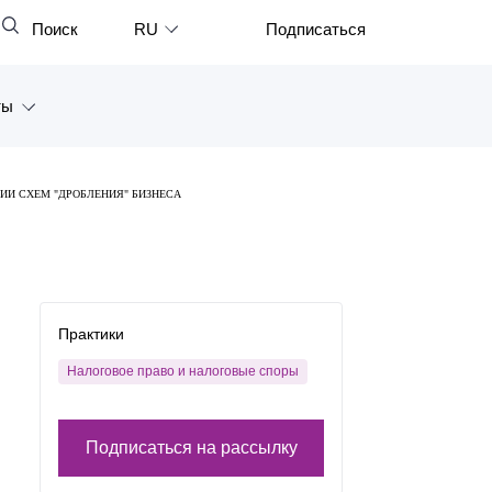
Поиск
RU
Подписаться
Закрыть
English
ты
中文
한국어
а
ИИ СХЕМ "ДРОБЛЕНИЯ" БИЗНЕСА
Deutsch
Петербург
Italiano
ярск
Español
восток
Практики
Français
тан
Налоговое право и налоговые споры
日本語
Português
Подписаться на рассылку
Türkçe