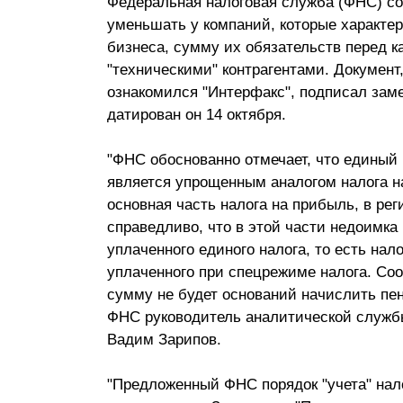
Федеральная налоговая служба (ФНС) с
Почему «Пепеляев Групп»?
уменьшать у компаний, которые характер
бизнеса, сумму их обязательств перед к
Обращение Управляющего
"техническими" контрагентами. Документ
Партнера
ознакомился "Интерфакс", подписал зам
датирован он 14 октября.
Социальная
ответственность
"ФНС обоснованно отмечает, что единый
является упрощенным аналогом налога на
основная часть налога на прибыль, в ре
справедливо, что в этой части недоимка
уплаченного единого налога, то есть нал
уплаченного при спецрежиме налога. Соо
сумму не будет оснований начислить пен
ФНС руководитель аналитической служб
Вадим Зарипов.
"Предложенный ФНС порядок "учета" нало