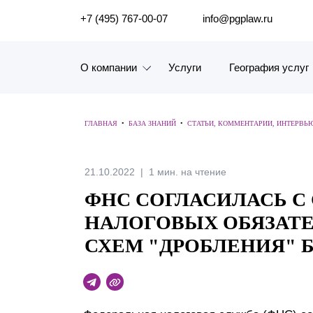
ПОИСК ПО САЙТУ
+7 (495) 767-00-07
info@pgplaw.ru
О компании
Услуги
География услуг
Знакомство с компанией
ГЛАВНАЯ
•
БАЗА ЗНАНИЙ
•
СТАТЬИ, КОММЕНТАРИИ, ИНТЕРВЬ
География услуг
Наш опыт
21.10.2022
1 мин. на чтение
ФНС СОГЛАСИЛАСЬ С
Рейтинги, Награды, Цифры
НАЛОГОВЫХ ОБЯЗАТЕ
Новости
СХЕМ "ДРОБЛЕНИЯ" 
Карьера
История компании