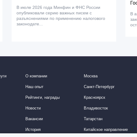
Го
В июле 2026 года Минфин и ФНС России
опубликовали серию важных писем с
В а
разъяснениями по применению налогового
зак
законодате...
ос
уги
О компании
Москва
Наш опыт
Санкт-Петербург
Рейтинги, награды
Красноярск
Новости
Владивосток
Вакансии
Татарстан
История
Китайское направление