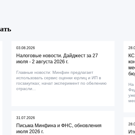
ать
03.08.2026
28.
Налоговые новости. Дайджест за 27
КС
июля - 2 августа 2026 г.
ко
ме
Главные новости: Минфин предлагает
бю
использовать сервис оценки юрлиц и ИП в
госзакупках; начат эксперимент по обелению
На
отрасли...
Фе
уже
мес
31.07.2026
28.
Письма Минфина и ФНС, обновления
июля 2026 г.
Ит