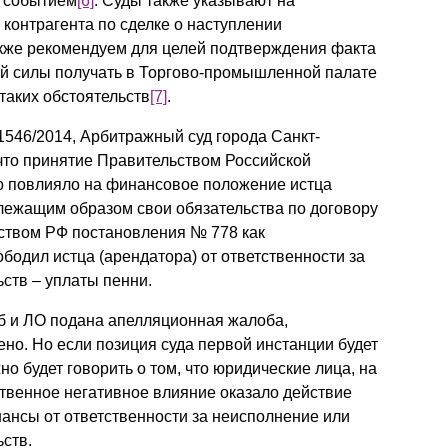
м событием
[6]
. Суды также указывают на
контрагента по сделке о наступлении
кже рекомендуем для целей подтверждения факта
й силы получать в Торгово-промышленной палате
таких обстоятельств
[7]
.
1546/2014, Арбитражный суд города Санкт-
 что принятие Правительством Российской
о повлияло на финансовое положение истца
адлежащим образом свои обязательства по договору
ством РФ постановления № 778 как
бодил истца (арендатора) от ответственности за
ств – уплаты пенни.
б и ЛО подана апелляционная жалоба,
но. Но если позиция суда первой инстанции будет
 будет говорить о том, что юридические лица, на
венное негативное влияние оказало действие
ансы от ответственности за неисполнение или
ств.