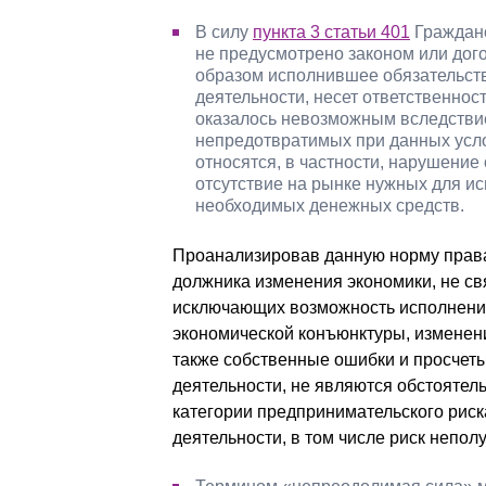
В силу
пункта 3 статьи 401
Гражданс
не предусмотрено законом или дог
образом исполнившее обязательст
деятельности, несет ответственнос
оказалось невозможным вследствие
непредотвратимых при данных усло
относятся, в частности, нарушение
отсутствие на рынке нужных для ис
необходимых денежных средств.
Проанализировав данную норму права
должника изменения экономики, не с
исключающих возможность исполнения 
экономической конъюнктуры, изменени
также собственные ошибки и просчет
деятельности, не являются обстоятел
категории предпринимательского риск
деятельности, в том числе риск непо