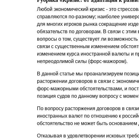
Рубрика «Кризис: от адаптации к разв
Почему «Пепеляев Групп»?
Любой экономический кризис - это стрессов
справляются по-разному; наиболее универ
Обращение Управляющего
для многих игроков рынка сокращение изде
Партнера
обязательств по договорам. В связи с эти
вопросы о том, существует ли возможность
Социальная
связи с существенным изменением обстоятель
ответственность
изменением курса иностранной валюты и п
непреодолимой силы (форс-мажором).
В данной статье мы проанализируем позици
расторжении договоров в связи с экономич
форс-мажорными обстоятельствами, и пост
позиция судов по данному вопросу с момен
По вопросу расторжения договоров в связ
иностранных валют по отношению к российск
обстоятельство не может быть основанием 
Отказывая в удовлетворении исковых требо