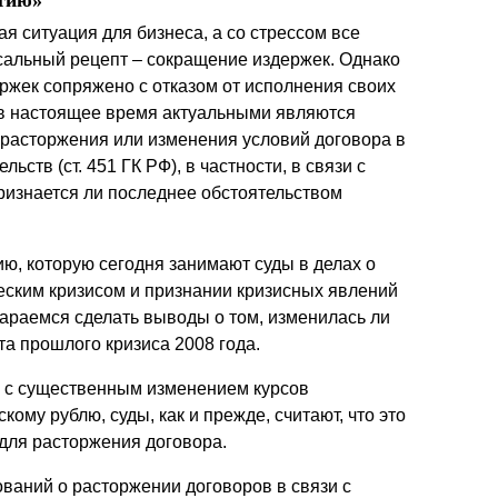
итию»
Презентации экспертов
Китай
ая ситуация для бизнеса, а со стрессом все
сальный рецепт – сокращение издержек. Однако
Брошюры
ржек сопряжено с отказом от исполнения своих
м в настоящее время актуальными являются
 расторжения или изменения условий договора в
ств (ст. 451 ГК РФ), в частности, в связи с
ризнается ли последнее обстоятельством
ю, которую сегодня занимают суды в делах о
еским кризисом и признании кризисных явлений
араемся сделать выводы о том, изменилась ли
та прошлого кризиса 2008 года.
и с существенным изменением курсов
ому рублю, суды, как и прежде, считают, что это
для расторжения договора.
ваний о расторжении договоров в связи с