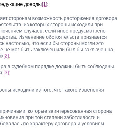
следующие доводы
[1]
:
яет сторонам возможность расторжения договора
ятельств, из которых стороны исходили при
ключением случаев, если иное предусмотрено
ущества. Изменение обстоятельств признается
ь настолько, что если бы стороны могли это
е не мог быть заключен или был бы заключен на
ях
[2]
.
ора в судебном порядке должны быть соблюдены
я:
[3]
:
оны исходили из того, что такого изменения
 причинами, которые заинтересованная сторона
икновения при той степени заботливости и
ебовалась по характеру договора и условиям