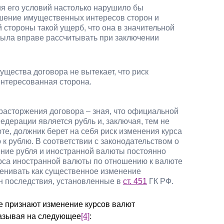
я его условий настолько нарушило бы
шение имущественных интересов сторон и
 стороны такой ущерб, что она в значительной
 была вправе рассчитывать при заключении
ущества договора не вытекает, что риск
интересованная сторона.
 расторжения договора – зная, что официальной
дерации является рубль и, заключая, тем не
те, должник берет на себя риск изменения курса
к рублю. В соответствии с законодательством о
ние рубля и иностранной валюты постоянно
рса иностранной валюты по отношению к валюте
енивать как существенное изменение
он последствия, установленные в
ст. 451
ГК РФ.
не признают изменение курсов валют
казывая на следующее
[4]
: