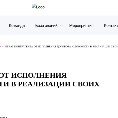
Команда
База знаний
Мероприятия
Контак
Обзоры
Москв
Ю
•
ОТКАЗ КОНТРАГЕНТА ОТ ИСПОЛНЕНИЯ ДОГОВОРА, СЛОЖНОСТИ В РЕАЛИЗАЦИИ СВОИ
Алерты
Санкт-
Статьи и комментарии
Красно
 ОТ ИСПОЛНЕНИЯ
Видео
Влади
ТИ В РЕАЛИЗАЦИИ СВОИХ
Книги
Татарс
Журналы
ОАЭ
Антикризисный инфопортал
Корея