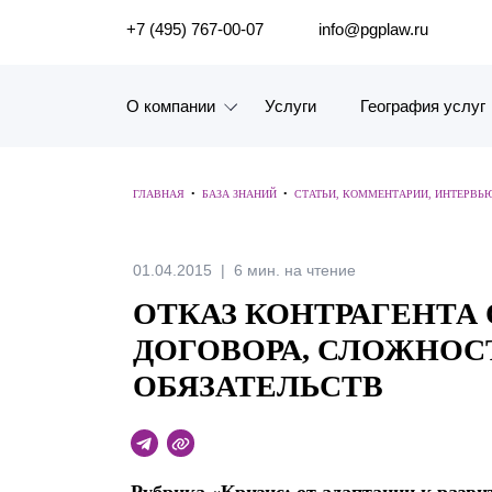
ПОИСК ПО САЙТУ
+7 (495) 767-00-07
info@pgplaw.ru
О компании
Услуги
География услуг
Знакомство с компанией
ГЛАВНАЯ
•
БАЗА ЗНАНИЙ
•
СТАТЬИ, КОММЕНТАРИИ, ИНТЕРВЬ
География услуг
Наш опыт
01.04.2015
6 мин. на чтение
ОТКАЗ КОНТРАГЕНТА
Рейтинги, Награды, Цифры
ДОГОВОРА, СЛОЖНОС
Новости
ОБЯЗАТЕЛЬСТВ
Карьера
История компании