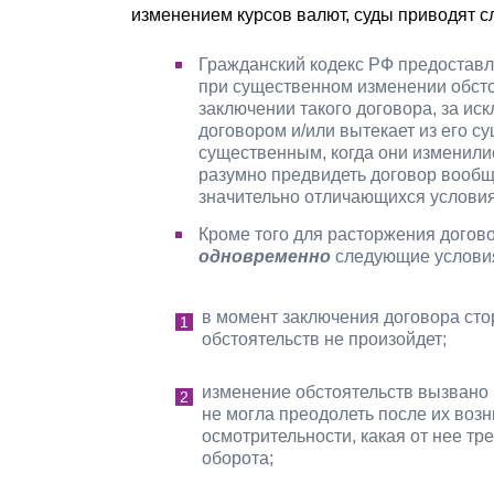
изменением курсов валют, суды приводят 
Гражданский кодекс РФ предоставл
при существенном изменении обсто
заключении такого договора, за ис
договором и/или вытекает из его с
существенным, когда они изменилис
разумно предвидеть договор вообщ
значительно отличающихся услови
Кроме того для расторжения догов
одновременно
следующие услови
в момент заключения договора стор
обстоятельств не произойдет;
изменение обстоятельств вызвано
не могла преодолеть после их возн
осмотрительности, какая от нее тр
оборота;