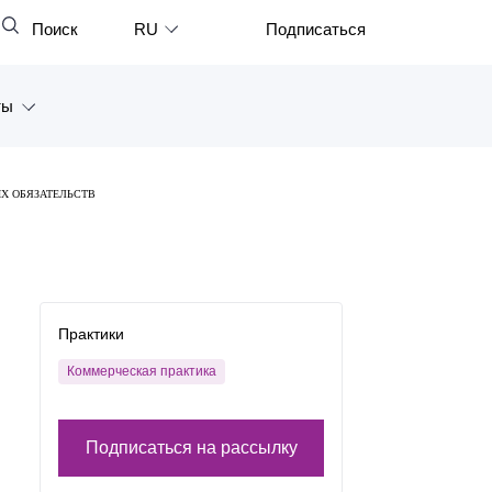
Поиск
RU
Подписаться
Закрыть
English
ты
中文
한국어
а
Х ОБЯЗАТЕЛЬСТВ
Deutsch
Петербург
Italiano
ярск
Español
восток
Практики
Français
тан
Коммерческая практика
日本語
Português
Подписаться на рассылку
Türkçe