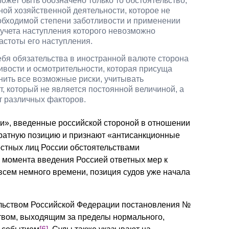
жет быть обозначено только то обстоятельство,
ой хозяйственной деятельности, которое не
обходимой степени заботливости и применении
 учета наступления которого невозможно
астоты его наступления.
ебя обязательства в иностранной валюте сторона
ивости и осмотрительности, которая присуща
нить все возможные риски, учитывать
, который не является постоянной величиной, а
т различных факторов.
и», введенные российской стороной в отношении
братную позицию и признают «антисанкционные
стных лиц России обстоятельствами
с момента введения Россией ответных мер к
всем немного времени, позиция судов уже начала
тельством Российской Федерации постановления №
твом, выходящим за пределы нормального,