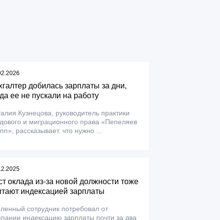
02.2026
хгалтер добилась зарплаты за дни,
гда ее не пускали на работу
алия Кузнецова, руководитель практики
дового и миграционного права «Пепеляев
пп», рассказывает. что нужно ...
12.2025
ст оклада из-за новой должности тоже
итают индексацией зарплаты
ленный сотрудник потребовал от
пании индексацию зарплаты почти за два