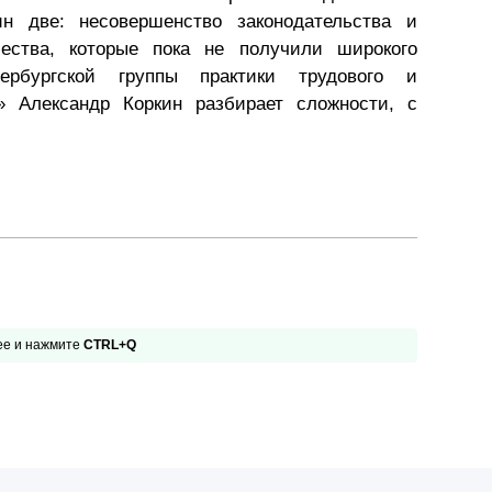
н две: несовершенство законодательства и
Презентации экспертов
Китай
шества, которые пока не получили широкого
тербургской группы практики трудового и
Брошюры
» Александр Коркин разбирает сложности, с
 ее и нажмите
CTRL+Q