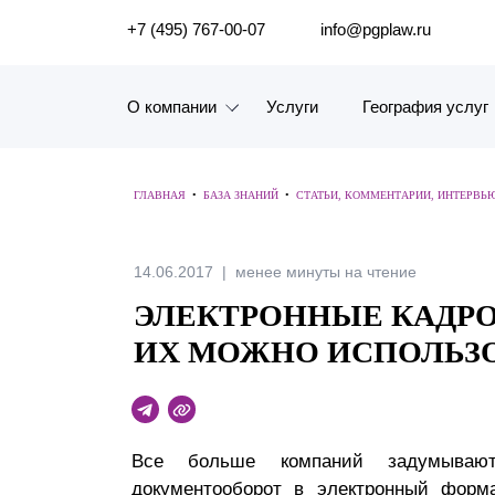
ПОИСК ПО САЙТУ
+7 (495) 767-00-07
info@pgplaw.ru
О компании
Услуги
География услуг
Знакомство с компанией
ГЛАВНАЯ
•
БАЗА ЗНАНИЙ
•
СТАТЬИ, КОММЕНТАРИИ, ИНТЕРВЬ
География услуг
Наш опыт
14.06.2017
менее минуты на чтение
ЭЛЕКТРОННЫЕ КАДРО
Рейтинги, Награды, Цифры
ИХ МОЖНО ИСПОЛЬЗ
Новости
Карьера
Все больше компаний задумываю
История компании
документооборот в электронный форм