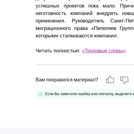
успешных проектов пока мало. Причи
Почему «Пепеляев Групп»?
неготовность компаний внедрять нов
применения. Руководитель Санкт-Пе
Обращение Управляющего
миграционного права «Пепеляев Групп
Партнера
которыми сталкиваются компании.
Социальная
ответственность
Читать полностью:
«Трудовые споры»
Вам понравился материал?
Если Вы заметили ошибку или опечатку, выделите