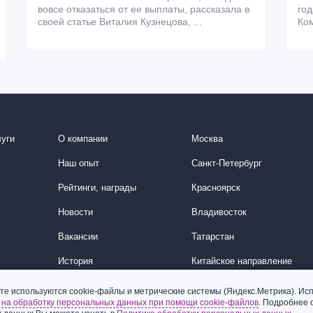
вовсе отказаться от ее выплаты, рассказала в
год
своей статье Виталия Кузнецова, ...
Ком
уги
О компании
Москва
Наш опыт
Санкт-Петербург
Рейтинги, награды
Красноярск
Новости
Владивосток
Вакансии
Татарстан
История
Китайское направление
Корейское направление
те используются cookie-файлы и метрические системы (Яндекс.Метрика). Исп
ь
на обработку персональных данных при помощи cookie-файлов
. Подробнее 
Ближний Восток