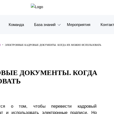
Команда
База знаний
Мероприятия
Контак
Обзоры
Москв
Ю
•
ЭЛЕКТРОННЫЕ КАДРОВЫЕ ДОКУМЕНТЫ. КОГДА ИХ МОЖНО ИСПОЛЬЗОВАТЬ
Алерты
Санкт-
Статьи и комментарии
Красно
ВЫЕ ДОКУМЕНТЫ. КОГДА
Видео
Влади
ОВАТЬ
Книги
Татарс
Журналы
ОАЭ
тся о том, чтобы перевести кадровый
Антикризисный инфопортал
Корея
ат и использовать электронные подписи. Но