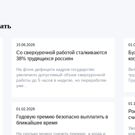
ать
15.06.2026
01.
Со сверхурочной работой сталкиваются
Бу
38% трудящихся россиян
ко
На фоне дефицита кадров государство
Вит
увеличило допустимый объем сверхурочной
тру
работы до 5 часов в неделю, но переработки
Гру
уже...
01.
01.02.2026
Ро
Годовую премию безопасно выплатить в
сч
ближайшее время
Уво
На сколько можно снизить премию, а когда и
ком