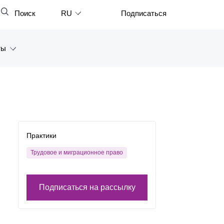
Поиск
RU
Подписаться
Закрыть
English
ты
中文
한국어
а
Deutsch
Петербург
Italiano
ярск
Español
Практики
восток
Français
Трудовое и миграционное право
тан
日本語
Подписаться на рассылку
Português
Türkçe