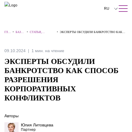
ПОИСК ПО САЙТУ
Закрыть
RU
English
ГЛА
•
БАЗА
•
СТАТЬИ,
•
ЭКСПЕРТЫ ОБСУДИЛИ БАНКРОТСТВО КАК
中文
ВНА
ЗНАН
КОММЕНТАРИИ,
СПОСОБ РАЗРЕШЕНИЯ КОРПОРАТИВНЫХ
Я
ИЙ
ИНТЕРВЬЮ
КОНФЛИКТОВ
한국어
09.10.2024
1 мин. на чтение
Deutsch
ЭКСПЕРТЫ ОБСУДИЛИ
Italiano
БАНКРОТСТВО КАК СПОСОБ
РАЗРЕШЕНИЯ
Español
КОРПОРАТИВНЫХ
Français
КОНФЛИКТОВ
日本語
Português
Авторы
Юлия Литовцева
Türkçe
Партнер