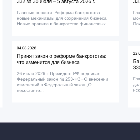
332 за 30 июля – 5 августа 2026 г.
331
Главные новости: Реформа банкротства:
Гла
новые механизмы для сохранения бизнеса
мож
Новые правила в банкротстве финансовых...
Поч
04.08.2026
22.
Принят закон о реформе банкротства:
Ба
что изменится для бизнеса
330
26 июля 2026 г. Президент РФ подписал
Гла
Федеральный закон № 253-ФЗ «О внесении
дол
изменений в Федеральный закон „О
иск
несостояте...